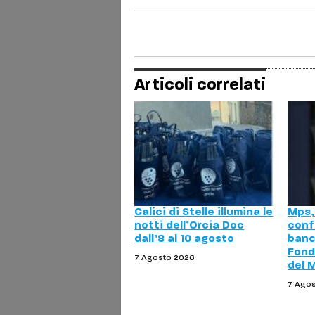
Articoli correlati
Calici di Stelle illumina le
Mps, 
notti dell’Orcia Doc
conf
dall’8 al 10 agosto
banc
Fond
7 Agosto 2026
del 
7 Ago