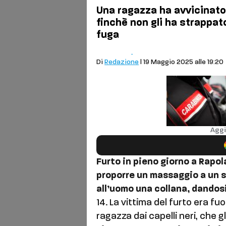
Una ragazza ha avvicinat
finchè non gli ha strappato 
fuga
Comuni
Cronaca
Di
Redazione
| 19 Maggio 2025 alle 19:20
Aggi
Furto in pieno giorno a Rapo
proporre un massaggio a un si
all’uomo una collana, dandosi
14. La vittima del furto era f
ragazza dai capelli neri, che