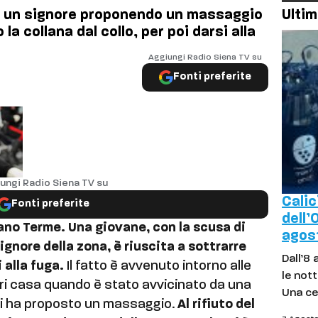
o un signore proponendo un massaggio
Ultim
la collana dal collo, per poi darsi alla
Aggiungi Radio Siena TV su
Fonti preferite
ungi Radio Siena TV su
Calic
Fonti preferite
dell’
lano Terme. Una giovane, con la scusa di
agos
gnore della zona, è riuscita a sottrarre
Dall’8 
 alla fuga.
Il fatto è avvenuto intorno alle
le nott
uori casa quando è stato avvicinato da una
Una ce
 gli ha proposto un massaggio.
Al rifiuto del