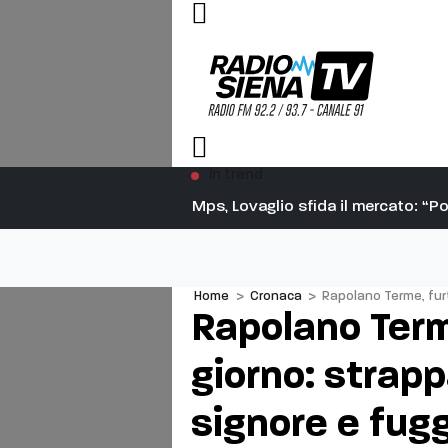
In trend
cio”
Mps, Lovaglio sfida il mercato: “
Home
>
Cronaca
>
Rapolano Terme, furt
Rapolano Term
giorno: strapp
signore e fugg