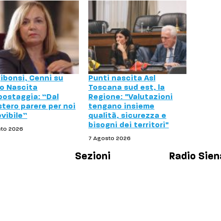
ibonsi, Cenni su
Punti nascita Asl
o Nascita
Toscana sud est, la
ostaggia: “Dal
Regione: "Valutazioni
stero parere per noi
tengano insieme
evibile”
qualità, sicurezza e
bisogni dei territori"
sto 2026
7 Agosto 2026
Sezioni
Radio Sien
Palinsesto
Chi siamo
Cronaca
Contatti
Salute
Lavora con 