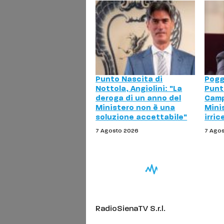
Punto Nascita di
Pogg
Nottola, Angiolini: "La
Punt
deroga di un anno del
Camp
Ministero non è una
Mini
soluzione accettabile"
irric
7 Agosto 2026
7 Ago
RadioSienaTV S.r.l.