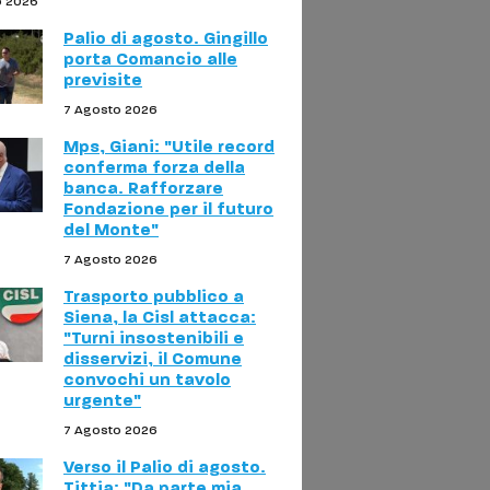
o 2026
Palio di agosto. Gingillo
porta Comancio alle
previsite
7 Agosto 2026
Mps, Giani: "Utile record
conferma forza della
banca. Rafforzare
Fondazione per il futuro
del Monte"
7 Agosto 2026
Trasporto pubblico a
Siena, la Cisl attacca:
"Turni insostenibili e
disservizi, il Comune
convochi un tavolo
urgente"
7 Agosto 2026
Verso il Palio di agosto.
Tittia: "Da parte mia