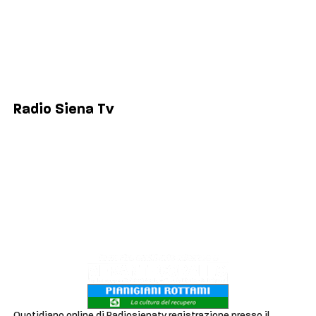
Siena
Colle di Val d'Elsa
Poggibonsi
Radio Siena Tv
Chi siamo
Contatti
Lavora con noi
Privacy & Cookie Policy
Quotidiano online di Radiosienatv registrazione presso il