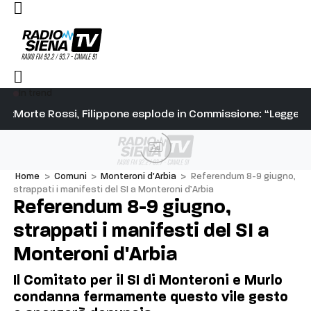
In trend
ivo correre a Siena, è stato bellissimo. Indimenticabile”
Morte Rossi, Filippone esplode in Commissione: “Leggete i
Pa
Ad
Home
>
Comuni
>
Monteroni d'Arbia
>
Referendum 8-9 giugno,
strappati i manifesti del SI a Monteroni d’Arbia
Referendum 8-9 giugno,
strappati i manifesti del SI a
Monteroni d'Arbia
Il Comitato per il SI di Monteroni e Murlo
condanna fermamente questo vile gesto