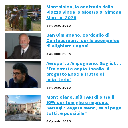
Montalcino, la contrada della
Piazza vince la Giostra di Simone
Montisi 2026
3 Agosto 2026
San Gimignano, cordoglio di
Confesercenti per la scomparsa
di Alighiero Bagnai
3 Agosto 2026
Aeroporto Ampugnano, Gugliotti:
"Tra errori e copia-incolla, il
progetto Enac è frutto di
sciatteria"
3 Agosto 2026
Monticiano, giù TARI di oltre il
10% per famiglie e imprese.
Serragli: Pagare meno, se si paga
tutti, è possibile"
3 Agosto 2026