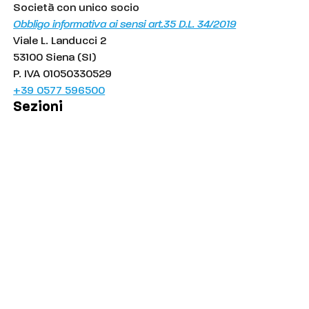
Società con unico socio
Obbligo informativa ai sensi art.35 D.L. 34/2019
Viale L. Landucci 2
53100 Siena (SI)
P. IVA 01050330529
+39 0577 596500
Sezioni
Palinsesto
Cronaca
Salute
Politica
Economia
Sport
Comuni