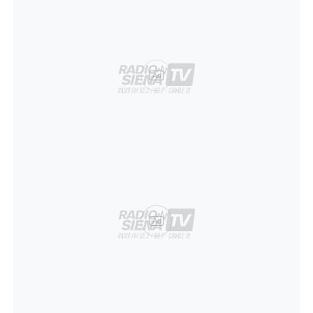
Ad
Ad