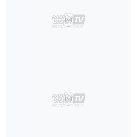
Ad
Ad