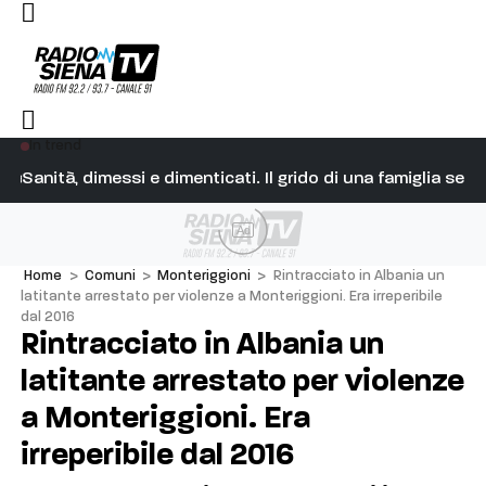
In trend
 per la risposta positiva da parte del MEF
Sanità, dimessi e dimenticati. Il grido di una famiglia se
Si
Ad
Home
>
Comuni
>
Monteriggioni
>
Rintracciato in Albania un
latitante arrestato per violenze a Monteriggioni. Era irreperibile
dal 2016
Rintracciato in Albania un
latitante arrestato per violenze
a Monteriggioni. Era
irreperibile dal 2016