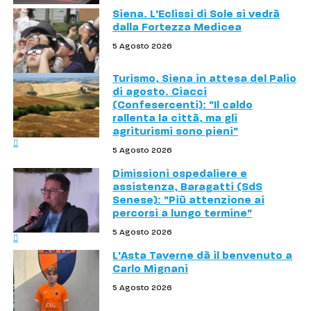
Siena. L'Eclissi di Sole si vedrà
dalla Fortezza Medicea
5 Agosto 2026
Turismo, Siena in attesa del Palio
di agosto. Ciacci
(Confesercenti): "Il caldo
rallenta la città, ma gli
agriturismi sono pieni"
5 Agosto 2026
Dimissioni ospedaliere e
assistenza, Baragatti (SdS
Senese): "Più attenzione ai
percorsi a lungo termine"
5 Agosto 2026
L'Asta Taverne dà il benvenuto a
Carlo Mignani
5 Agosto 2026