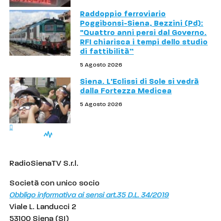
Raddoppio ferroviario
Poggibonsi-Siena, Bezzini (Pd):
"Quattro anni persi dal Governo.
RFI chiarisca i tempi dello studio
di fattibilità”
5 Agosto 2026
Siena. L'Eclissi di Sole si vedrà
dalla Fortezza Medicea
5 Agosto 2026
RadioSienaTV S.r.l.
Società con unico socio
Obbligo informativa ai sensi art.35 D.L. 34/2019
Viale L. Landucci 2
53100 Siena (SI)