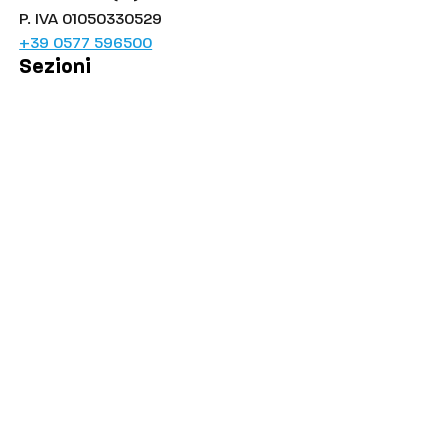
P. IVA 01050330529
+39 0577 596500
Sezioni
Palinsesto
Cronaca
Salute
Politica
Economia
Sport
Comuni
Siena
Colle di Val d'Elsa