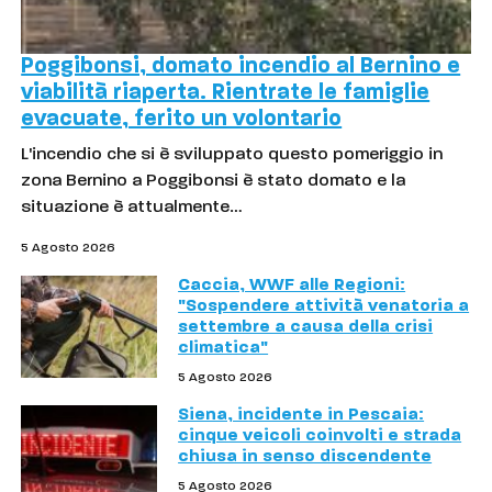
Poggibonsi, domato incendio al Bernino e
viabilità riaperta. Rientrate le famiglie
evacuate, ferito un volontario
L'incendio che si è sviluppato questo pomeriggio in
zona Bernino a Poggibonsi è stato domato e la
situazione è attualmente…
5 Agosto 2026
Caccia, WWF alle Regioni:
"Sospendere attività venatoria a
settembre a causa della crisi
climatica"
5 Agosto 2026
Siena, incidente in Pescaia:
cinque veicoli coinvolti e strada
chiusa in senso discendente
5 Agosto 2026