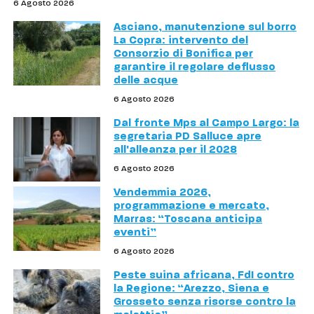
6 Agosto 2026
Asciano, manutenzione sul borro
La Copra: intervento del
Consorzio di Bonifica per
garantire il regolare deflusso
delle acque
6 Agosto 2026
Dal fronte Mps al Campo Largo: la
segretaria PD Salluce apre
all'alleanza per il 2028
6 Agosto 2026
Vendemmia 2026,
programmazione e mercato,
Marras: “Toscana anticipa
eventi”
6 Agosto 2026
Peste suina africana, FdI contro
la Regione: “Arezzo, Siena e
Grosseto senza risorse contro la