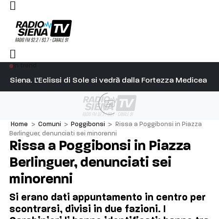
In trend
l capitano su Diosu sono state poco corrette”
Siena. L’Eclissi di Sole si vedrà dalla Fortezza Medicea
Si
Ad
Home
>
Comuni
>
Poggibonsi
>
Rissa a Poggibonsi in Piazza
Berlinguer, denunciati sei minorenni
Rissa a Poggibonsi in Piazza
Berlinguer, denunciati sei
minorenni
Si erano dati appuntamento in centro per
scontrarsi, divisi in due fazioni. I