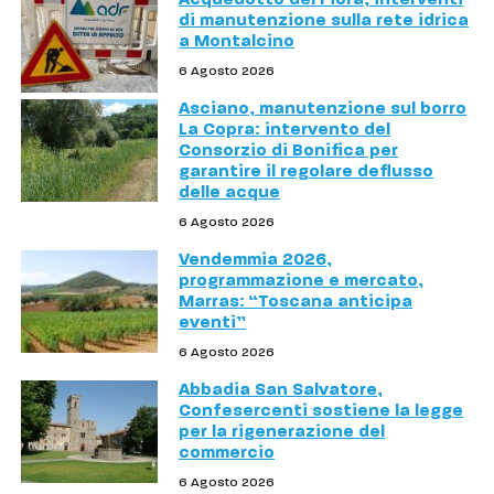
di manutenzione sulla rete idrica
a Montalcino
6 Agosto 2026
Asciano, manutenzione sul borro
La Copra: intervento del
Consorzio di Bonifica per
garantire il regolare deflusso
delle acque
6 Agosto 2026
Vendemmia 2026,
programmazione e mercato,
Marras: “Toscana anticipa
eventi”
6 Agosto 2026
Abbadia San Salvatore,
Confesercenti sostiene la legge
per la rigenerazione del
commercio
6 Agosto 2026