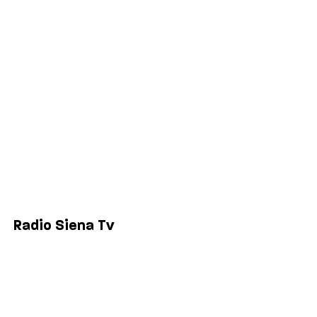
Salute
Politica
Economia
Sport
Comuni
Siena
Colle di Val d'Elsa
Poggibonsi
Radio Siena Tv
Chi siamo
Contatti