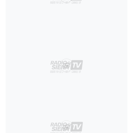
Ad
Ad