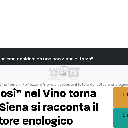
Possiamo decidere da una posizione di forza”
Ad
ino torna in Fortezza: a Siena si racconta il futuro del settore enologic
si” nel Vino torna
P
 Siena si racconta il
F
tore enologico