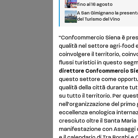
fino al 16 agosto
A San Gimignano la presenta
del Turismo del Vino
“Confcommercio Siena è pres
qualità nel settore agri-food
coinvolgere il territorio, coin
flussi turistici in questo se
direttore Confcommercio Si
questo settore come opportuni
qualità della città durante tut
su tutto il territorio. Per qu
nell’organizzazione del primo
eccellenza enologica interna
cresciuto oltre il Santa Maria d
manifestazione con Assaggi di
e il calendario di Tra Borghi e