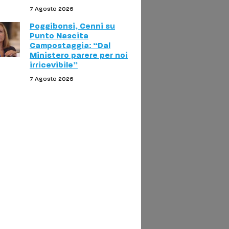
7 Agosto 2026
Poggibonsi, Cenni su
Punto Nascita
Campostaggia: “Dal
Ministero parere per noi
irricevibile”
7 Agosto 2026