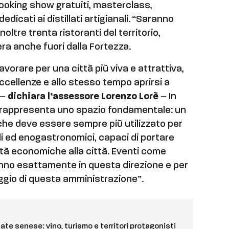
ooking show gratuiti, masterclass,
dicati ai distillati artigianali. “Saranno
oltre trenta ristoranti del territorio,
era anche fuori dalla Fortezza.
lavorare per una città più viva e attrattiva,
ccellenze e allo stesso tempo aprirsi a
 –
dichiara l’assessore Lorenzo Lorè
– In
a rappresenta uno spazio fondamentale: un
che deve essere sempre più utilizzato per
ali ed enogastronomici, capaci di portare
ità economiche alla città. Eventi come
nno esattamente in questa direzione e per
ggio di questa amministrazione”.
tate senese: vino, turismo e territori protagonisti