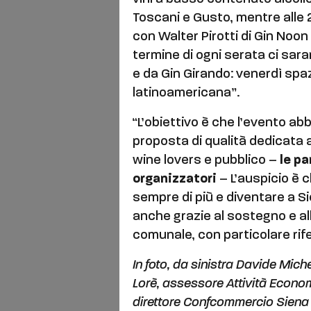
Toscani e Gusto, mentre alle 
con Walter Pirotti di Gin Noon 
termine di ogni serata ci sar
e da Gin Girando: venerdì spaz
latinoamericana”.
“L’obiettivo è che l’evento ab
proposta di qualità dedicata a
wine lovers e pubblico –
le pa
organizzatori
– L’auspicio è 
sempre di più e diventare a S
anche grazie al sostegno e a
comunale, con particolare rif
In foto, da sinistra Davide Mich
Lorè, assessore Attività Econo
direttore Confcommercio Siena