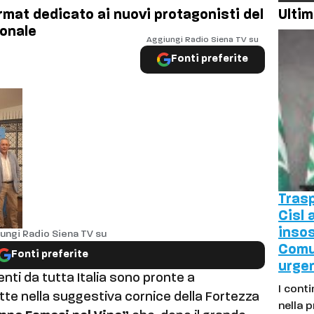
format dedicato ai nuovi protagonisti del
Ultim
ionale
Aggiungi Radio Siena TV su
Fonti preferite
Trasp
Cisl 
insos
ungi Radio Siena TV su
Comu
Fonti preferite
urge
nti da tutta Italia sono pronte a
I conti
ette nella suggestiva cornice della Fortezza
nella 