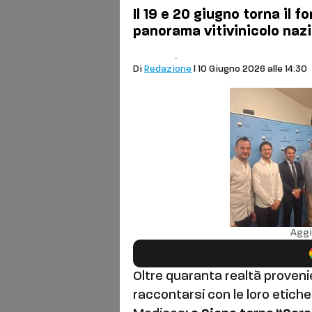
Il 19 e 20 giugno torna il 
panorama vitivinicolo naz
Eventi
Siena
Di
Redazione
| 10 Giugno 2026 alle 14:30
Aggi
Oltre quaranta realtà provenie
raccontarsi con le loro etich