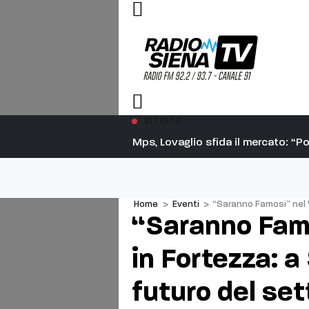
In trend
rta aperta”
Mps, Lovaglio sfida il mercato: “
Home
>
Eventi
>
“Saranno Famosi” nel V
“Saranno Famo
in Fortezza: a
futuro del set