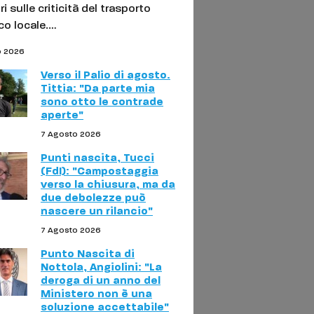
ori sulle criticità del trasporto
co locale.…
o 2026
Verso il Palio di agosto.
Tittia: "Da parte mia
sono otto le contrade
aperte"
7 Agosto 2026
Punti nascita, Tucci
(FdI): "Campostaggia
verso la chiusura, ma da
due debolezze può
nascere un rilancio"
7 Agosto 2026
Punto Nascita di
Nottola, Angiolini: "La
deroga di un anno del
Ministero non è una
soluzione accettabile"