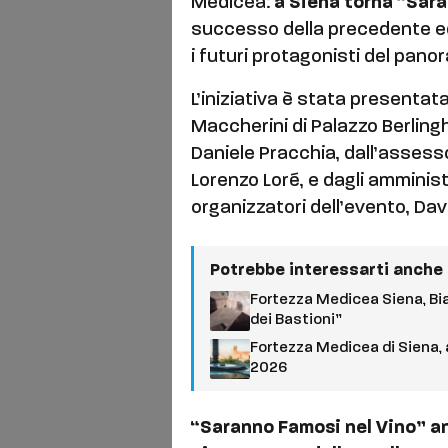
Medicea:
a Siena torna “Sar
successo della precedente e
i futuri protagonisti del panor
L’iniziativa è stata presentat
Maccherini di Palazzo Berlingh
Daniele Pracchia, dall’asses
Lorenzo Loré, e dagli amminis
organizzatori dell’evento, Dav
Potrebbe interessarti anche
Fortezza Medicea Siena, Bian
dei Bastioni”
Fortezza Medicea di Siena, 
2026
“Saranno Famosi nel Vino” an