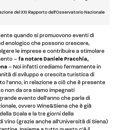
zione del XXI Rapporto dell’Osservatorio Nazionale
ente quando si promuovono eventi di
 ed enologico che possono crescere,
volgere le imprese e contribuire a stimolare
gmento –
fa notare Daniele Pracchia,
ena
– Noi infatti crediamo fermamente in
tà di sviluppo e crescita turistica di
to l’anno, in relazione a ciò che è presente
esto non da ora siamo impegnati
 grande evento dell’anno che parla di
zionale, ovvero Wine&Siena che è già
ella Scala e la tre giorni della
 Vino (grazie anche all’Università di Siena)
 Cantine. Insieme a tutto questo c’è il