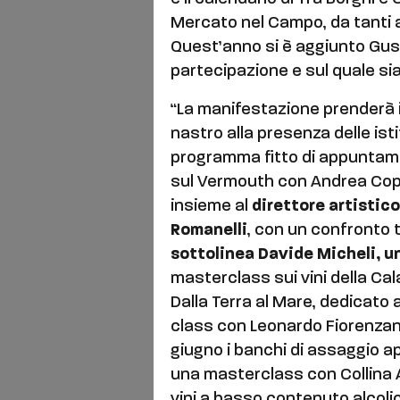
Mercato nel Campo, da tanti 
Quest’anno si è aggiunto Gus
partecipazione e sul quale si
“La manifestazione prenderà il v
nastro alla presenza delle ist
programma fitto di appuntame
sul Vermouth con Andrea Coppo
insieme al
direttore artistic
Romanelli
, con un confronto 
sottolinea Davide Micheli, u
masterclass sui vini della Ca
Dalla Terra al Mare, dedicato a
class con Leonardo Fiorenzani
giugno i banchi di assaggio ap
una masterclass con Collina Al
vini a basso contenuto alcoli