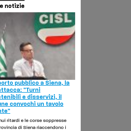
e notizie
orto pubblico a Siena, la
attacca: "Turni
tenibili e disservizi, il
ne convochi un tavolo
nte"
nui ritardi e le corse soppresse
provincia di Siena riaccendono i