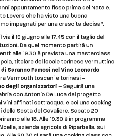
anni appuntamento fisso prima del Natale.
to Lovers che ha visto una buona
amo impegnati per una crescita decisa”.
ia il 19 giugno alle 17.45 con il taglio del
ituzioni. Da quel momento partirà un
nti: alle 19.30 è prevista una masterclass
la, titolare del locale torinese Vermuttino
o di Saranno Famosi nel Vino Leonardo
tra Vermouth toscani e torinesi –
no degli organizzatori
– Seguirà una
labria con Antonio De Luca del progetto
i vini affinati sott’acqua, e poi una cooking
 della Sosta del Cavaliere. Sabato 20
riranno alle 18. Alle 19.30 è in programma
belle, azienda agricola di Riparbella, sui
co. Alle 20.30 ci sarà una cooking class con