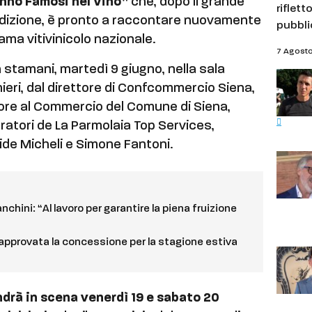
anno Famosi nel Vino”
che, dopo il grande
riflett
dizione, è pronto a raccontare nuovamente
pubbli
ama vitivinicolo nazionale.
7 Agost
a stamani, martedì 9 giugno, nella sala
ieri, dal direttore di Confcommercio Siena,
sore al Commercio del Comune di Siena,
tratori de La Parmolaia Top Services,
ide Micheli e Simone Fantoni.
chini: “Al lavoro per garantire la piena fruizione
approvata la concessione per la stagione estiva
drà in scena venerdì 19 e sabato 20