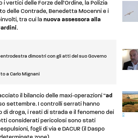
 vertici delle Forze dell’Ordine, la Polizia
rato delle Contrade, Benedetta Mocenni e i
volti, tra cui la
nuova assessora alla
ardini
.
 centrodestra dimostri con gli atti del suo Governo
uto a Carlo Mignani
cciato il bilancio delle maxi-operazioni “
ad
so settembre. I controlli serrati hanno
di droga, i reati di strada e il fenomeno dei
etti considerati pericolosi sono stati
 espulsioni, fogli di via e DACUR (il Daspo
 determinate zone).