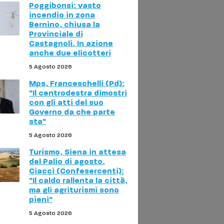
Poggibonsi: vasto
incendio in zona
Bernino, chiusa la
Provinciale di
Castagnoli. In azione
anche due elicotteri
5 Agosto 2026
Mps, Franceschelli (Pd):
"Il centrodestra dimostri
con gli atti del suo
Governo da che parte
sta"
5 Agosto 2026
Turismo, Siena in attesa
del Palio di agosto.
Ciacci (Confesercenti):
"Il caldo rallenta la città,
ma gli agriturismi sono
pieni"
5 Agosto 2026