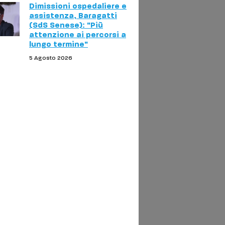
Dimissioni ospedaliere e
assistenza, Baragatti
(SdS Senese): "Più
attenzione ai percorsi a
lungo termine"
5 Agosto 2026