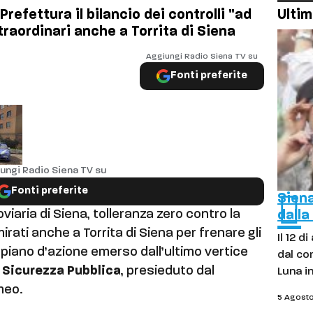
 Prefettura il bilancio dei controlli "ad
Ultim
traordinari anche a Torrita di Siena
Aggiungi Radio Siena TV su
Fonti preferite
ungi Radio Siena TV su
Fonti preferite
Siena
oviaria di Siena, tolleranza zero contro la
dall
irati anche a Torrita di Siena per frenare gli
Il 12 d
l piano d’azione emerso dall’ultimo vertice
dal co
a Sicurezza Pubblica
, presieduto dal
Luna i
meo.
5 Agost