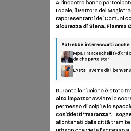
All’incontro hanno partecipato i
Locale, il Rettore del Magist
rappresentanti dei Comuni coin
Sicurezza di Siena, Fiamma C
Potrebbe interessarti anche
Mps, Franceschelli (Pd): “Il
da che parte sta”
L’Asta Taverne dà il benven
Durante la riunione è stato tra
alto impatto
” avviate lo scor
permesso di colpire lo spaccio 
cosiddetti
“maranza”
. I sogg
allontanati dalla città tramite
urbano che vieta l’accesso a