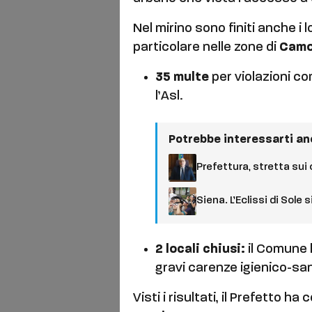
Nel mirino sono finiti anche i l
particolare nelle zone di
Camo
35 multe
per violazioni com
l’Asl.
Potrebbe interessarti a
Prefettura, stretta sui
Siena. L’Eclissi di Sole
2 locali chiusi:
il Comune h
gravi carenze igienico-san
Visti i risultati, il Prefetto h