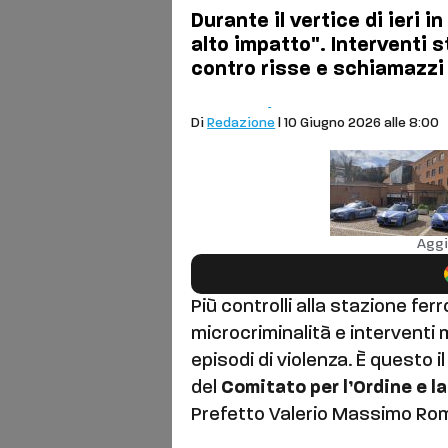
Durante il vertice di ieri in
alto impatto". Interventi s
contro risse e schiamazzi
Cronaca
Siena
Di
Redazione
| 10 Giugno 2026 alle 8:00
Aggi
Più controlli alla stazione ferr
microcriminalità e interventi m
episodi di violenza. È questo i
del
Comitato per l’Ordine e l
Prefetto Valerio Massimo Ro