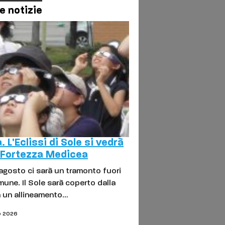
e notizie
. L'Eclissi di Sole si vedrà
a Fortezza Medicea
i agosto ci sarà un tramonto fuori
mune. Il Sole sarà coperto dalla
n un allineamento…
o 2026