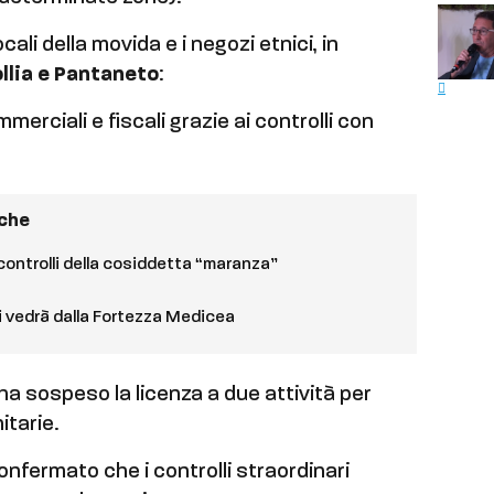
ocali della movida e i negozi etnici, in
llia e Pantaneto
:
merciali e fiscali grazie ai controlli con
nche
 controlli della cosiddetta “maranza”
 si vedrà dalla Fortezza Medicea
a sospeso la licenza a due attività per
itarie.
a confermato che i controlli straordinari