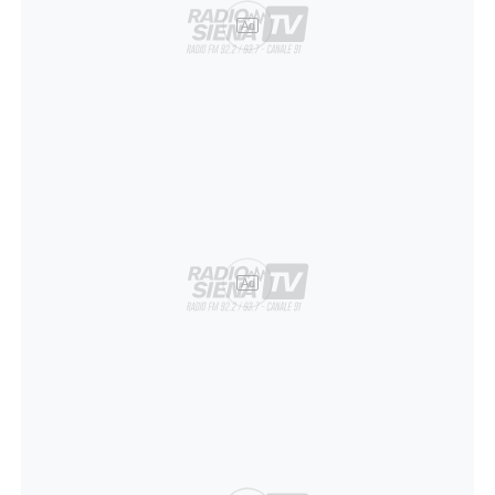
Ad
Ad