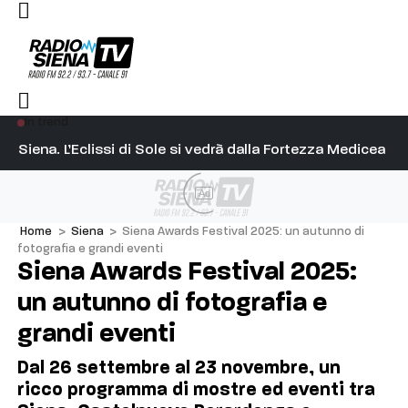
In trend
l capitano su Diosu sono state poco corrette”
Siena. L’Eclissi di Sole si vedrà dalla Fortezza Medicea
Si
Ad
Home
>
Siena
>
Siena Awards Festival 2025: un autunno di
fotografia e grandi eventi
Siena Awards Festival 2025:
un autunno di fotografia e
grandi eventi
Dal 26 settembre al 23 novembre, un
ricco programma di mostre ed eventi tra