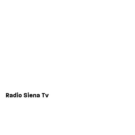
Politica
Economia
Sport
Comuni
Siena
Colle di Val d'Elsa
Poggibonsi
Radio Siena Tv
Chi siamo
Contatti
Lavora con noi