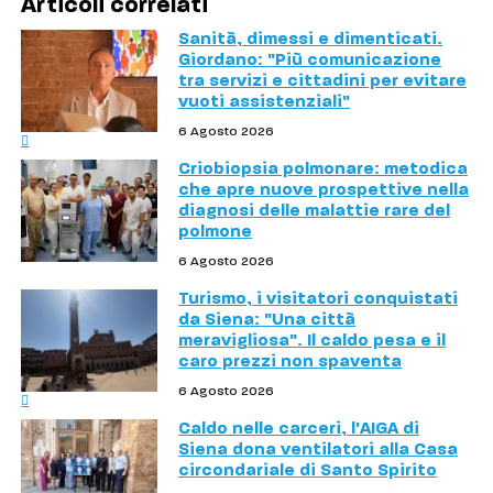
Articoli correlati
Sanità, dimessi e dimenticati.
Giordano: "Più comunicazione
tra servizi e cittadini per evitare
vuoti assistenziali"
6 Agosto 2026
Criobiopsia polmonare: metodica
che apre nuove prospettive nella
diagnosi delle malattie rare del
polmone
6 Agosto 2026
Turismo, i visitatori conquistati
da Siena: "Una città
meravigliosa". Il caldo pesa e il
caro prezzi non spaventa
6 Agosto 2026
Caldo nelle carceri, l'AIGA di
Siena dona ventilatori alla Casa
circondariale di Santo Spirito