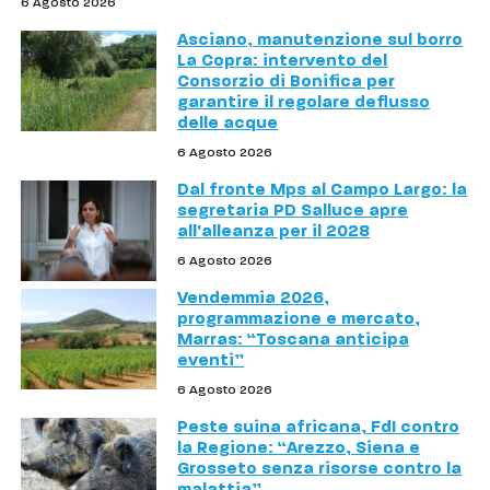
6 Agosto 2026
Asciano, manutenzione sul borro
La Copra: intervento del
Consorzio di Bonifica per
garantire il regolare deflusso
delle acque
6 Agosto 2026
Dal fronte Mps al Campo Largo: la
segretaria PD Salluce apre
all'alleanza per il 2028
6 Agosto 2026
Vendemmia 2026,
programmazione e mercato,
Marras: “Toscana anticipa
eventi”
6 Agosto 2026
Peste suina africana, FdI contro
la Regione: “Arezzo, Siena e
Grosseto senza risorse contro la
malattia”