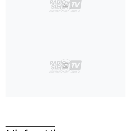
Ad
Ad