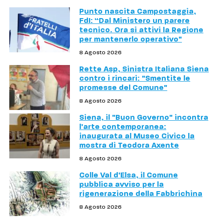
Punto nascita Campostaggia,
FdI: “Dal Ministero un parere
tecnico. Ora si attivi la Regione
per mantenerlo operativo"
8 Agosto 2026
Rette Asp, Sinistra Italiana Siena
contro i rincari: "Smentite le
promesse del Comune"
8 Agosto 2026
Siena, il "Buon Governo" incontra
l'arte contemporanea:
inaugurata al Museo Civico la
mostra di Teodora Axente
8 Agosto 2026
Colle Val d'Elsa, il Comune
pubblica avviso per la
rigenerazione della Fabbrichina
8 Agosto 2026