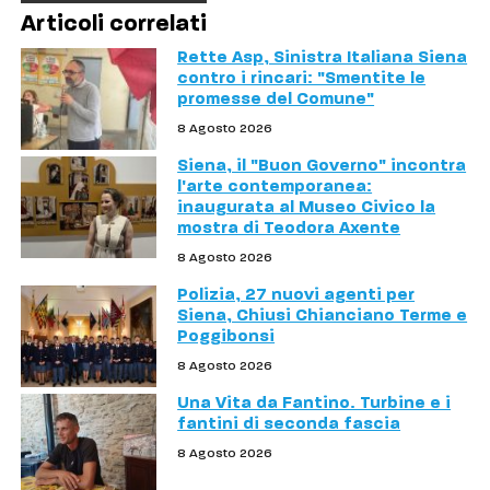
Articoli correlati
Rette Asp, Sinistra Italiana Siena
contro i rincari: "Smentite le
promesse del Comune"
8 Agosto 2026
Siena, il "Buon Governo" incontra
l'arte contemporanea:
inaugurata al Museo Civico la
mostra di Teodora Axente
8 Agosto 2026
Polizia, 27 nuovi agenti per
Siena, Chiusi Chianciano Terme e
Poggibonsi
8 Agosto 2026
Una Vita da Fantino. Turbine e i
fantini di seconda fascia
8 Agosto 2026