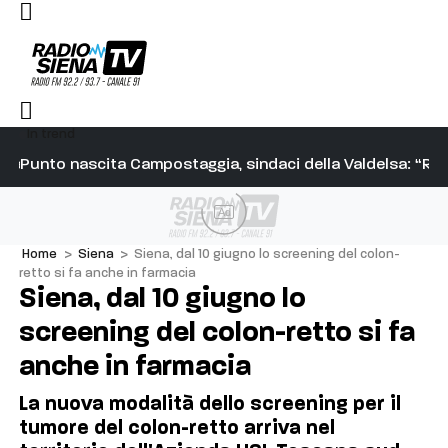
In trend
tegie alla mossa ci sono, questo si chiama Palio”
Punto nascita Campostaggia, sindaci della Valdelsa: “Resp
To
Ad
Home
>
Siena
>
Siena, dal 10 giugno lo screening del colon-
retto si fa anche in farmacia
Siena, dal 10 giugno lo
screening del colon-retto si fa
anche in farmacia
La nuova modalità dello screening per il
tumore del colon-retto arriva nel