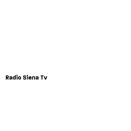
Economia
Sport
Comuni
Siena
Colle di Val d'Elsa
Poggibonsi
Radio Siena Tv
Chi siamo
Contatti
Lavora con noi
Privacy & Cookie Policy