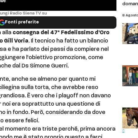
doman
ungi Radio Siena TV su
8 Agost
Fonti preferite
 alla
consegna del 47° Fedelissimo d’Oro
 Gill Voria
. Il tecnico ha fatto un bilancio
a e ha parlato dei passi da compiere nel
giungere l’obiettivo promozione, come
nche dal Ds Simone Guerri.
amente, anche se almeno per quanto mi
iliegina sulla torta, che avrebbe reso
andiosa. È vero che i playoff non davano
per noi era soprattutto una questione di
fino in fondo. Però, considerando da dove
 essere felici.
el momento era triste perché, prima ancora
ondo me è stato proprio questo a farci