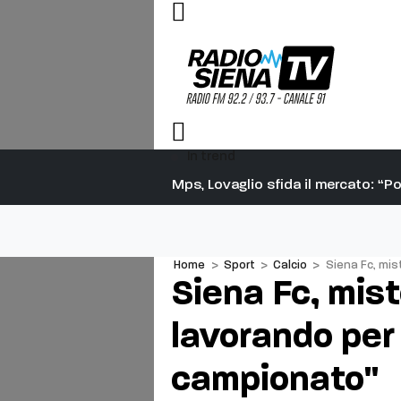
In trend
Mps, Lovaglio sfida il mercato: “
Home
>
Sport
>
Calcio
>
Siena Fc, mist
Siena Fc, mist
lavorando per 
campionato"