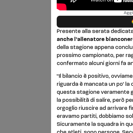
Aggi
Presente alla serata dedicata
anche l’allenatore bianconero
della stagione appena conclus
prossimo campionato, per rag
confermato alcuni giorni fa a
“Il bilancio è positivo, ovvi
riguarda è mancata un po’ la c
questa stagione veramente gr
la possibilità di salire, però 
orgoglio riuscire ad arrivare 
eravamo partiti, dobbiamo solo
Sicuramente la squadra in qu
che atleti, sono persone. Sec