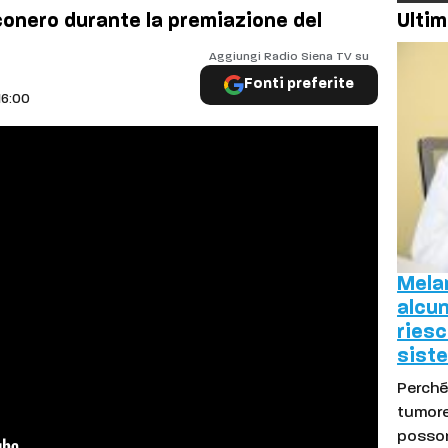
conero durante la premiazione del
Ultim
Aggiungi Radio Siena TV su
Fonti preferite
16:00
Mela
alcun
riesc
sist
Perché
tumore
possono