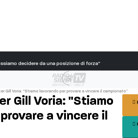
Possiamo decidere da una posizione di forza”
Ad
er Gill Voria: “Stiamo lavorando per provare a vincere il campionato”
er Gill Voria: "Stiamo
P
provare a vincere il
F