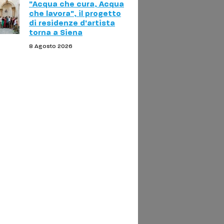
"Acqua che cura, Acqua
che lavora", il progetto
di residenze d'artista
torna a Siena
8 Agosto 2026