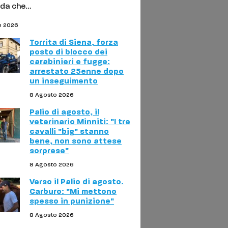
da che…
o 2026
Torrita di Siena, forza
posto di blocco dei
carabinieri e fugge:
arrestato 25enne dopo
un inseguimento
8 Agosto 2026
Palio di agosto, il
veterinario Minniti: "I tre
cavalli "big" stanno
bene, non sono attese
sorprese"
8 Agosto 2026
Verso il Palio di agosto.
Carburo: "Mi mettono
spesso in punizione"
8 Agosto 2026