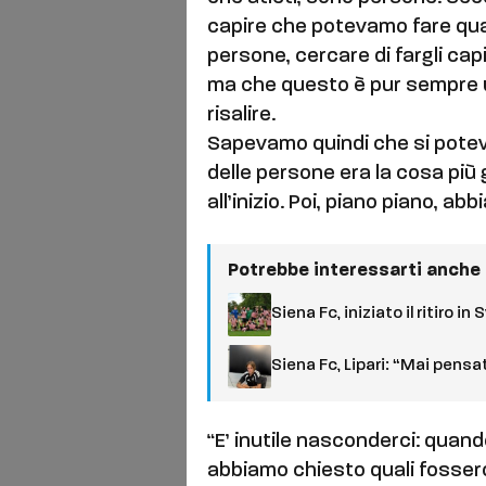
capire che potevamo fare qua
persone, cercare di fargli cap
ma che questo è pur sempre un
risalire.
Sapevamo quindi che si poteva
delle persone era la cosa più
all’inizio. Poi, piano piano, a
Potrebbe interessarti anche
Siena Fc, iniziato il ritiro i
Siena Fc, Lipari: “Mai pensat
“E’ inutile nasconderci: quand
abbiamo chiesto quali fossero 