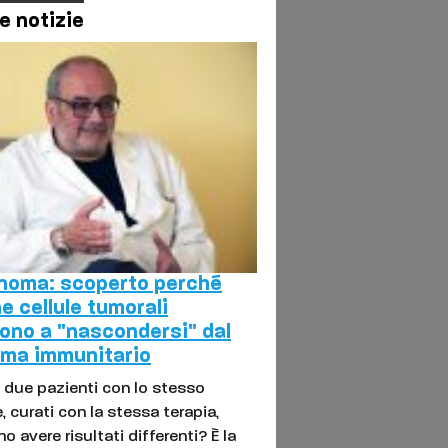
e notizie
noma: scoperto perché
e cellule tumorali
ono a "nascondersi" dal
ema immunitario
 due pazienti con lo stesso
, curati con la stessa terapia,
 avere risultati differenti? È la