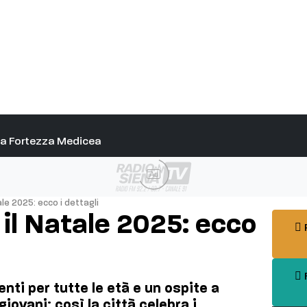
alla Fortezza Medicea
Ad
ale 2025: ecco i dettagli
 il Natale 2025: ecco
P
F
nti per tutte le età e un ospite a
iovani: così la città celebra i