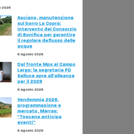
o 2026
Asciano, manutenzione
sul borro La Copra:
intervento del Consorzio
di Bonifica per garantire
il regolare deflusso delle
acque
6 Agosto 2026
Dal fronte Mps al Campo
Largo: la segretaria PD
Salluce apre all'alleanza
per il 2028
6 Agosto 2026
Vendemmia 2026,
programmazione e
mercato, Marras:
“Toscana anticipa
eventi”
6 Agosto 2026