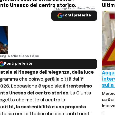
ento Unesco del centro storico.
Ultim
Aggiungi Radio Siena TV su
Fonti preferite
ungi Radio Siena TV su
Fonti preferite
atale all’insegna dell’eleganza, della luce
Acque
inter
ogramma che coinvolgerà la città dal
1°
sulla
2026
. L’occasione è speciale: il
trentesimo
ento Unesco del centro storico
. La Giunta
Marted
getto che mette al centro la
sarà a
interve
 città, la sostenibilità e una proposta
…
ta sia per i cittadini che per i tanti turisti