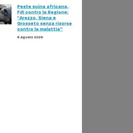
Peste suina africana,
FdI contro la Regione:
“Arezzo, Siena e
Grosseto senza risorse
contro la malattia”
6 Agosto 2026