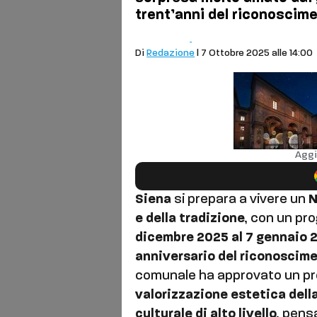
trent’anni del riconoscim
Cronaca
Siena
Di
Redazione
| 7 Ottobre 2025 alle 14:00
Aggi
Siena
si prepara a vivere un
N
e della tradizione
, con un pr
dicembre 2025 al 7 gennaio 
anniversario del riconoscim
comunale ha approvato un pro
valorizzazione estetica della
culturale di alto livello
, pensa