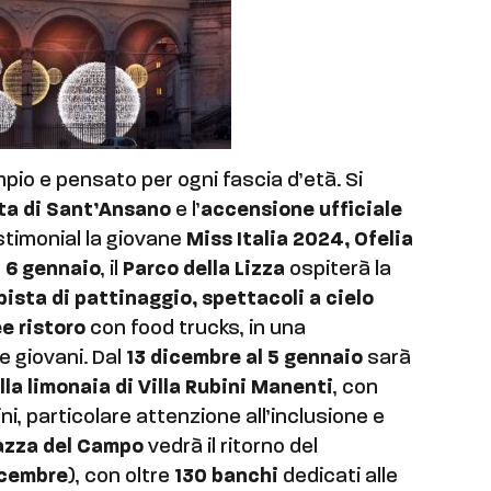
pio e pensato per ogni fascia d’età. Si
ta di Sant’Ansano
e l’
accensione ufficiale
stimonial la giovane
Miss Italia 2024, Ofelia
l 6 gennaio
, il
Parco della Lizza
ospiterà la
pista di pattinaggio, spettacoli a cielo
ee ristoro
con food trucks, in una
e giovani. Dal
13 dicembre al 5 gennaio
sarà
lla limonaia di Villa Rubini Manenti
, con
ni, particolare attenzione all’inclusione e
azza del Campo
vedrà il ritorno del
icembre
), con oltre
130 banchi
dedicati alle