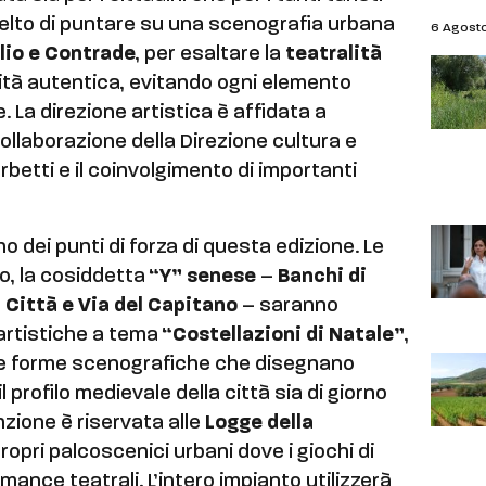
celto di puntare su una scenografia urbana
6 Agost
lio e Contrade
, per esaltare la
teatralità
tità autentica, evitando ogni elemento
. La direzione artistica è affidata a
collaborazione della Direzione cultura e
betti e il coinvolgimento di importanti
o dei punti di forza di questa edizione. Le
co, la cosiddetta
“Y” senese
–
Banchi di
i Città e Via del Capitano
– saranno
 artistiche a tema
“Costellazioni di Natale”
,
e forme scenografiche che disegnano
l profilo medievale della città sia di giorno
nzione è riservata alle
Logge della
 propri palcoscenici urbani dove i giochi di
ance teatrali. L’intero impianto utilizzerà