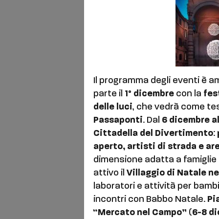
Il programma degli eventi è am
parte il
1° dicembre
con la
fes
delle luci
, che vedrà come te
Passaponti
. Dal
6 dicembre a
Cittadella del Divertimento
:
aperto, artisti di strada e ar
dimensione adatta a famiglie 
attivo il
Villaggio di Natale ne
laboratori e attività per bambi
incontri con Babbo Natale.
Pi
“Mercato nel Campo”
(
6-8 d