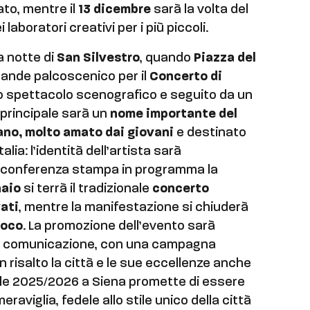
nato, mentre il
13 dicembre
sarà la volta del
i laboratori creativi per i più piccoli.
la notte di
San Silvestro
, quando
Piazza del
rande palcoscenico per il
Concerto di
no spettacolo scenografico e seguito da un
e principale sarà un
nome importante del
ano, molto amato dai giovani
e destinato
alia: l’identità dell’artista sarà
a conferenza stampa in programma la
naio
si terrà il tradizionale
concerto
vati
, mentre la manifestazione si chiuderà
uoco
. La promozione dell’evento sarà
lla comunicazione, con una campagna
n risalto la città e le sue eccellenze anche
Natale 2025/2026 a Siena promette di essere
eraviglia, fedele allo stile unico della città