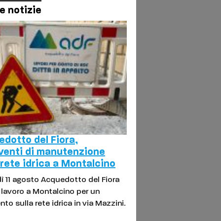
e notizie
dotto del Fiora,
venti di manutenzione
 rete idrica a Montalcino
ì 11 agosto Acquedotto del Fiora
l lavoro a Montalcino per un
nto sulla rete idrica in via Mazzini.