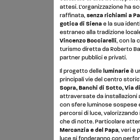
attesi. L’organizzazione ha s
raffinata,
senza richiami a Pa
gotica di Siena
e la sua iden
estraneo alla tradizione locale
Vincenzo Bocciarelli
, con la 
turismo diretta da Roberto Bar
partner pubblici e privati.
Il progetto delle
luminarie
è un
principali vie del centro stori
Sopra, Banchi di Sotto, Via d
attraversate da installazioni
con sfere luminose sospese 
percorsi di luce, valorizzando i
che di notte. Particolare atte
Mercanzia e del Papa
, veri e
luce si fonderanno con perform