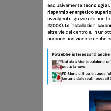
esclusivamente
tecnologia 
risparmio energetico superio
avvolgente, grazie alla scelta
2200K). Le installazioni sara
altre vie del centro e, in un’o
saranno posizionate anche nell
Potrebbe interessarti anche
Natale a Montepulciano, un’
sotto la neve
PD Siena critica le spese f
lontana dalle reali necessità