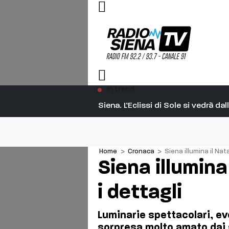
In trend
Siena. L’Eclissi di Sole si vedrà d
Home
>
Cronaca
>
Siena illumina il Nat
Siena illumina
i dettagli
Luminarie spettacolari, eve
sorpresa molto amato dai g