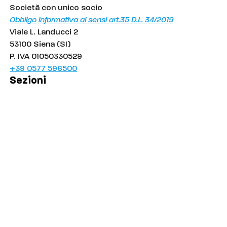
Società con unico socio
Obbligo informativa ai sensi art.35 D.L. 34/2019
Viale L. Landucci 2
53100 Siena (SI)
P. IVA 01050330529
+39 0577 596500
Sezioni
Palinsesto
Cronaca
Salute
Politica
Economia
Sport