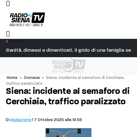
In trend
glio era valida”
Sanità, dimessi e dimenticati. Il grido di una famiglia se
Fu
Ad
Home
>
Cronaca
>
Siena: incidente al semaforo di Cerchiaia,
traffico paralizzato
Siena: incidente al semaforo di
Cerchiaia, traffico paralizzato
Cronaca
Siena
Di
Redazione
| 7 Ottobre 2025 alle 14:56