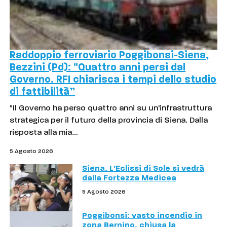
Raddoppio ferroviario Poggibonsi-Siena,
Bezzini (Pd): "Quattro anni persi dal
Governo. RFI chiarisca i tempi dello studio
di fattibilità”
"Il Governo ha perso quattro anni su un'infrastruttura
strategica per il futuro della provincia di Siena. Dalla
risposta alla mia…
5 Agosto 2026
Siena. L'Eclissi di Sole si vedrà
dalla Fortezza Medicea
5 Agosto 2026
Poggibonsi: vasto incendio in
zona Bernino, chiusa la