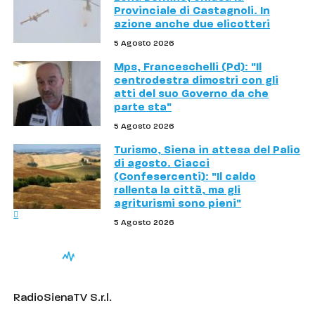
Provinciale di Castagnoli. In
azione anche due elicotteri
5 Agosto 2026
Mps, Franceschelli (Pd): "Il
centrodestra dimostri con gli
atti del suo Governo da che
parte sta"
5 Agosto 2026
Turismo, Siena in attesa del Palio
di agosto. Ciacci
(Confesercenti): "Il caldo
rallenta la città, ma gli
agriturismi sono pieni"
5 Agosto 2026
RadioSienaTV S.r.l.