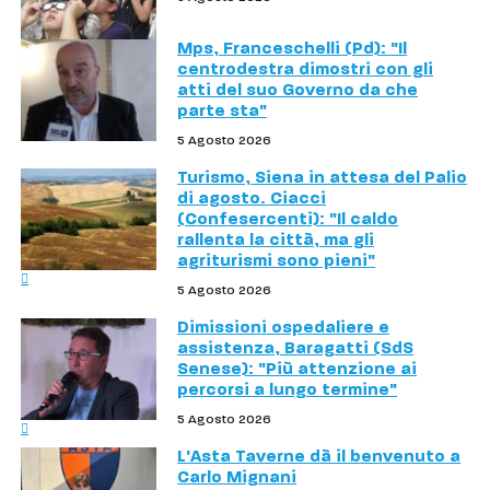
Mps, Franceschelli (Pd): "Il
centrodestra dimostri con gli
atti del suo Governo da che
parte sta"
5 Agosto 2026
Turismo, Siena in attesa del Palio
di agosto. Ciacci
(Confesercenti): "Il caldo
rallenta la città, ma gli
agriturismi sono pieni"
5 Agosto 2026
Dimissioni ospedaliere e
assistenza, Baragatti (SdS
Senese): "Più attenzione ai
percorsi a lungo termine"
5 Agosto 2026
L'Asta Taverne dà il benvenuto a
Carlo Mignani