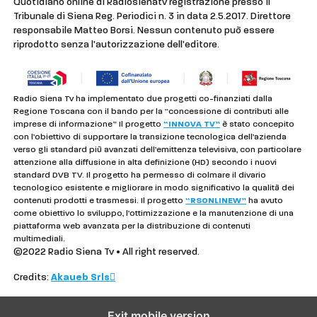
Quotidiano online di Radiosienatv registrazione presso il
Tribunale di Siena Reg. Periodici n. 3 in data 2.5.2017. Direttore
responsabile Matteo Borsi. Nessun contenuto può essere
riprodotto senza l'autorizzazione dell'editore.
Radio Siena Tv ha implementato due progetti co-finanziati dalla
Regione Toscana con il bando per la “concessione di contributi alle
imprese di informazione” Il progetto
“INNOVA TV”
è stato concepito
con l’obiettivo di supportare la transizione tecnologica dell’azienda
verso gli standard più avanzati dell’emittenza televisiva, con particolare
attenzione alla diffusione in alta definizione (HD) secondo i nuovi
standard DVB TV. Il progetto ha permesso di colmare il divario
tecnologico esistente e migliorare in modo significativo la qualità dei
contenuti prodotti e trasmessi. Il progetto
“RSONLINEW”
ha avuto
come obiettivo lo sviluppo, l’ottimizzazione e la manutenzione di una
piattaforma web avanzata per la distribuzione di contenuti
multimediali.
©2022 Radio Siena Tv • All right reserved.
Credits:
Akaueb Srls
Exit mobile version