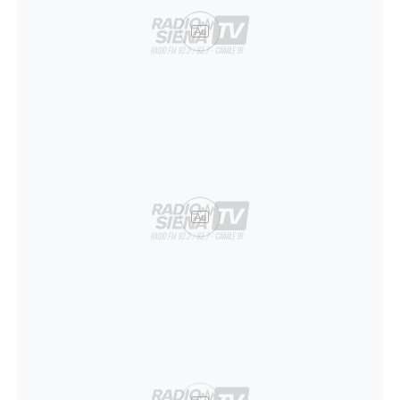
Ad
Ad