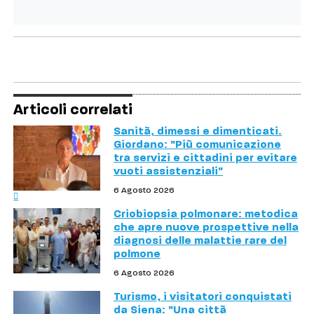
Articoli correlati
Sanità, dimessi e dimenticati.
Giordano: "Più comunicazione
tra servizi e cittadini per evitare
vuoti assistenziali"
6 Agosto 2026
Criobiopsia polmonare: metodica
che apre nuove prospettive nella
diagnosi delle malattie rare del
polmone
6 Agosto 2026
Turismo, i visitatori conquistati
da Siena: "Una città