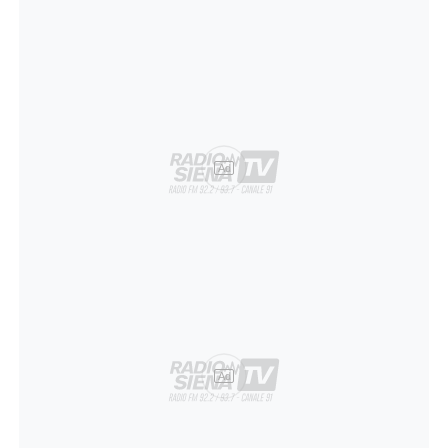
Ad
Ad