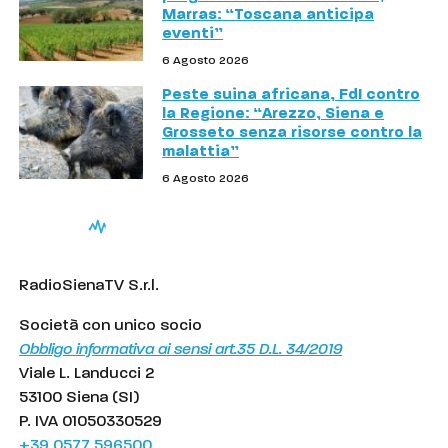
Marras: “Toscana anticipa
eventi”
6 Agosto 2026
Peste suina africana, FdI contro
la Regione: “Arezzo, Siena e
Grosseto senza risorse contro la
malattia”
6 Agosto 2026
RadioSienaTV S.r.l.
Società con unico socio
Obbligo informativa ai sensi art.35 D.L. 34/2019
Viale L. Landucci 2
53100 Siena (SI)
P. IVA 01050330529
+39 0577 596500