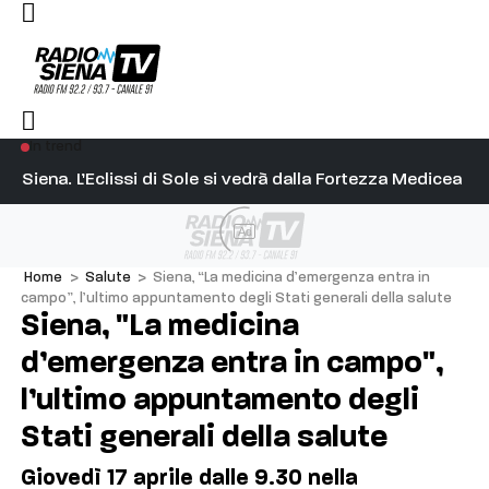
In trend
l capitano su Diosu sono state poco corrette”
Siena. L’Eclissi di Sole si vedrà dalla Fortezza Medicea
Si
Ad
Home
>
Salute
>
Siena, “La medicina d’emergenza entra in
campo”, l’ultimo appuntamento degli Stati generali della salute
Siena, "La medicina
d’emergenza entra in campo",
l’ultimo appuntamento degli
Stati generali della salute
Giovedì 17 aprile dalle 9.30 nella