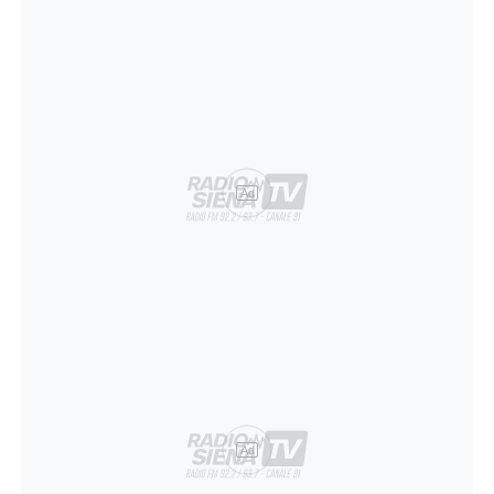
Ad
Ad