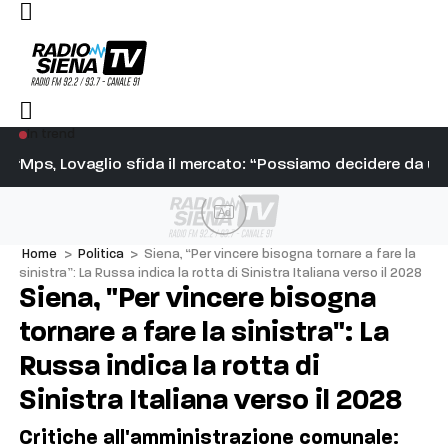
In trend
re: “Attacchi assurdi, serve rispetto per la professionalità”
Mps, Lovaglio sfida il mercato: “Possiamo decidere da un
Ve
Ad
Home
>
Politica
>
Siena, “Per vincere bisogna tornare a fare la
sinistra”: La Russa indica la rotta di Sinistra Italiana verso il 2028
Siena, "Per vincere bisogna
tornare a fare la sinistra": La
Russa indica la rotta di
Sinistra Italiana verso il 2028
Critiche all'amministrazione comunale: