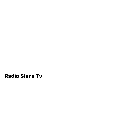
Politica
Economia
Sport
Comuni
Siena
Colle di Val d'Elsa
Poggibonsi
Radio Siena Tv
Chi siamo
Contatti
Lavora con noi