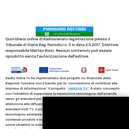
Privacy & Cookie Policy
Quotidiano online di Radiosienatv registrazione presso il
Tribunale di Siena Reg. Periodici n. 3 in data 2.5.2017. Direttore
responsabile Matteo Borsi. Nessun contenuto può essere
riprodotto senza l'autorizzazione dell'editore.
Radio Siena Tv ha implementato due progetti co-finanziati dalla
Regione Toscana con il bando per la “concessione di contributi alle
imprese di informazione” Il progetto
“INNOVA TV”
è stato concepito
con l’obiettivo di supportare la transizione tecnologica dell’azienda
verso gli standard più avanzati dell’emittenza televisiva, con particolare
attenzione alla diffusione in alta definizione (HD) secondo i nuovi
standard DVB TV. Il progetto ha permesso di colmare il divario
tecnologico esistente e migliorare in modo significativo la qualità dei
contenuti prodotti e trasmessi. Il progetto
“RSONLINEW”
ha avuto
come obiettivo lo sviluppo, l’ottimizzazione e la manutenzione di una