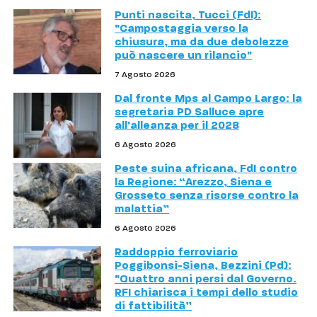
Punti nascita, Tucci (FdI):
"Campostaggia verso la
chiusura, ma da due debolezze
può nascere un rilancio"
7 Agosto 2026
Dal fronte Mps al Campo Largo: la
segretaria PD Salluce apre
all'alleanza per il 2028
6 Agosto 2026
Peste suina africana, FdI contro
la Regione: “Arezzo, Siena e
Grosseto senza risorse contro la
malattia”
6 Agosto 2026
Raddoppio ferroviario
Poggibonsi-Siena, Bezzini (Pd):
"Quattro anni persi dal Governo.
RFI chiarisca i tempi dello studio
di fattibilità”