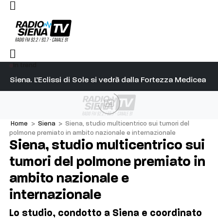
In trend
l capitano su Diosu sono state poco corrette”
Siena. L’Eclissi di Sole si vedrà dalla Fortezza Medicea
Si
Ad
Home
>
Siena
>
Siena, studio multicentrico sui tumori del
polmone premiato in ambito nazionale e internazionale
Siena, studio multicentrico sui
tumori del polmone premiato in
ambito nazionale e
internazionale
Lo studio, condotto a Siena e coordinato