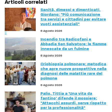
Articoli correlati
Sanità, dimessi e dimenticati.
Giordano: "Più comunicazione
tra servizi e cittadini per evitare
vuoti assistenziali"
6 Agosto 2026
Incendio tra Radicofani e
Abbadia San Salvatore: le fiamme
innescate da un fulmine
6 Agosto 2026
Criobiopsia polmonare: metodica
che apre nuove prospettive nella
diagnosi delle malattie rare del
polmone
6 Agosto 2026
Palio, Tittia a 'Una vita da
fantino' difende il mossiere:
"Attacchi assurdi, serve rispetto
per la professionalità"