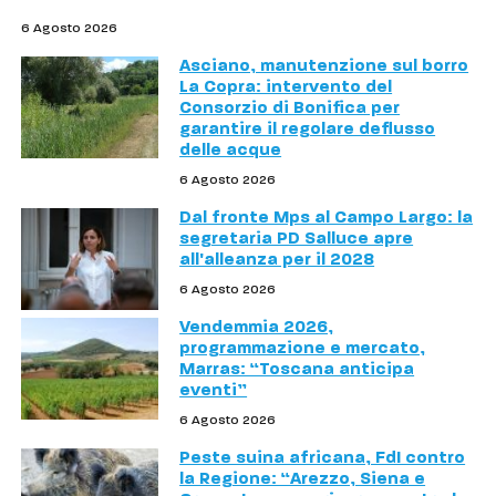
6 Agosto 2026
Asciano, manutenzione sul borro
La Copra: intervento del
Consorzio di Bonifica per
garantire il regolare deflusso
delle acque
6 Agosto 2026
Dal fronte Mps al Campo Largo: la
segretaria PD Salluce apre
all'alleanza per il 2028
6 Agosto 2026
Vendemmia 2026,
programmazione e mercato,
Marras: “Toscana anticipa
eventi”
6 Agosto 2026
Peste suina africana, FdI contro
la Regione: “Arezzo, Siena e