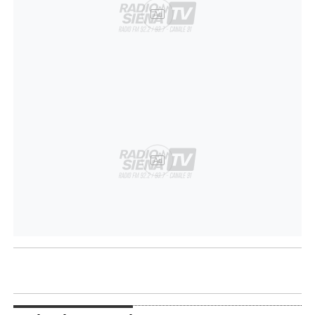
Ad
Ad