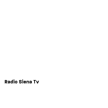
Salute
Politica
Economia
Sport
Comuni
Siena
Colle di Val d'Elsa
Poggibonsi
Radio Siena Tv
Chi siamo
Contatti