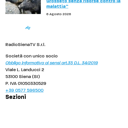
Grosseto senza risorse contro la
malattia”
6 Agosto 2026
RadioSienaTV S.r.l.
Società con unico socio
Obbligo informativa ai sensi art.35 D.L. 34/2019
Viale L. Landucci 2
53100 Siena (SI)
P. IVA 01050330529
+39 0577 596500
Sezioni
Palinsesto
Cronaca