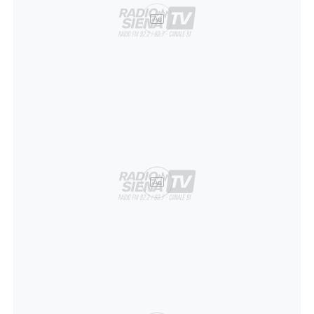
Ad
Ad