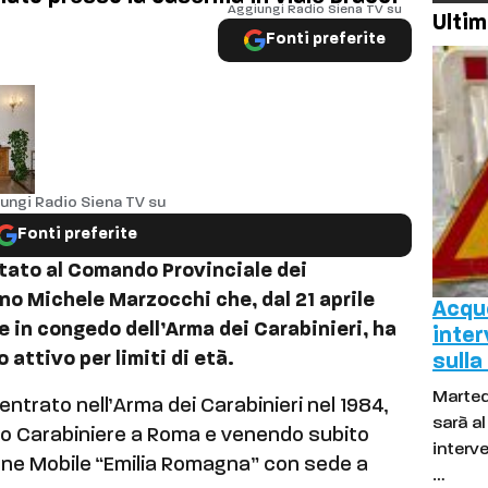
Aggiungi Radio Siena TV su
Ultim
Fonti preferite
ungi Radio Siena TV su
Fonti preferite
utato al Comando Provinciale dei
ano Michele Marzocchi che, dal 21 aprile
Acque
e in congedo dell’Arma dei Carabinieri, ha
inter
 attivo per limiti di età.
sulla
Marted
entrato nell’Arma dei Carabinieri nel 1984,
sarà a
evo Carabiniere a Roma e venendo subito
interve
ione Mobile “Emilia Romagna” con sede a
…