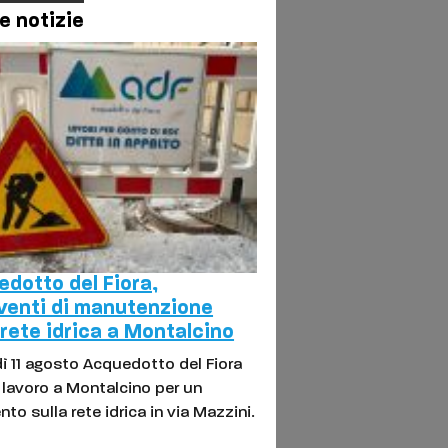
e notizie
dotto del Fiora,
venti di manutenzione
 rete idrica a Montalcino
ì 11 agosto Acquedotto del Fiora
l lavoro a Montalcino per un
nto sulla rete idrica in via Mazzini.