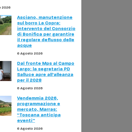
o 2026
Asciano, manutenzione
sul borro La Copra:
intervento del Consorzio
di Bonifica per garantire
il regolare deflusso delle
acque
6 Agosto 2026
Dal fronte Mps al Campo
Largo: la segretaria PD
Salluce apre all'alleanza
per il 2028
6 Agosto 2026
Vendemmia 2026,
programmazione e
mercato, Marras:
“Toscana anticipa
eventi”
6 Agosto 2026