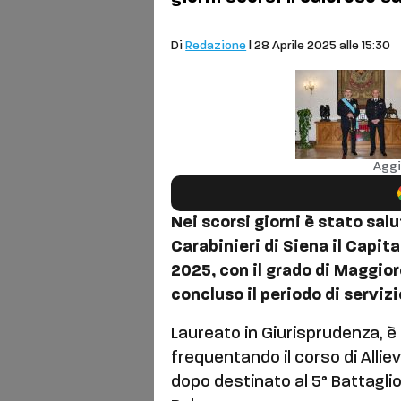
Cronaca
Di
Redazione
| 28 Aprile 2025 alle 15:30
Aggi
Nei scorsi giorni è stato sal
Carabinieri di Siena il Capit
2025, con il grado di Maggior
concluso il periodo di servizio
Laureato in Giurisprudenza, è 
frequentando il corso di Alli
dopo destinato al 5° Battagl