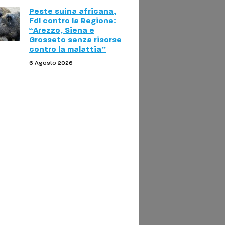
Peste suina africana,
FdI contro la Regione:
“Arezzo, Siena e
Grosseto senza risorse
contro la malattia”
6 Agosto 2026