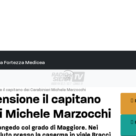
alla Fortezza Medicea
Ad
e il capitano dei Carabinieri Michele Marzocchi
ensione il capitano
P
ri Michele Marzocchi
F
congedo col grado di Maggiore. Nei
aluto presso la caserma in viale Bracci