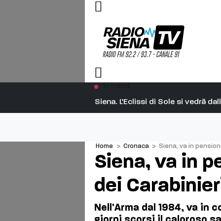
In trend
Siena. L’Eclissi di Sole si vedrà d
Home
>
Cronaca
>
Siena, va in pension
Siena, va in p
dei Carabinie
Nell'Arma dal 1984, va in 
giorni scorsi il caloroso s