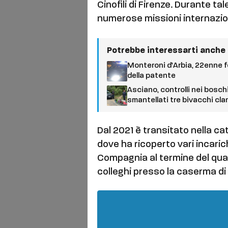
Cinofili di Firenze. Durante ta
numerose missioni internaziona
Potrebbe interessarti anche
Monteroni d’Arbia, 22enne fe
della patente
Asciano, controlli nei bosc
smantellati tre bivacchi cla
Dal 2021 è transitato nella ca
dove ha ricoperto vari incaric
Compagnia al termine del qua
colleghi presso la caserma di