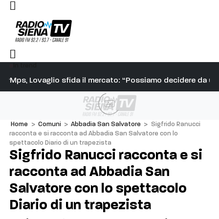
In trend
re: “Attacchi assurdi, serve rispetto per la professionalità”
Mps, Lovaglio sfida il mercato: “Possiamo decidere da un
Si
Ad
Home
>
Comuni
>
Abbadia San Salvatore
>
Sigfrido Ranucci
racconta e si racconta ad Abbadia San Salvatore con lo
spettacolo Diario di un trapezista
Sigfrido Ranucci racconta e si
racconta ad Abbadia San
Salvatore con lo spettacolo
Diario di un trapezista