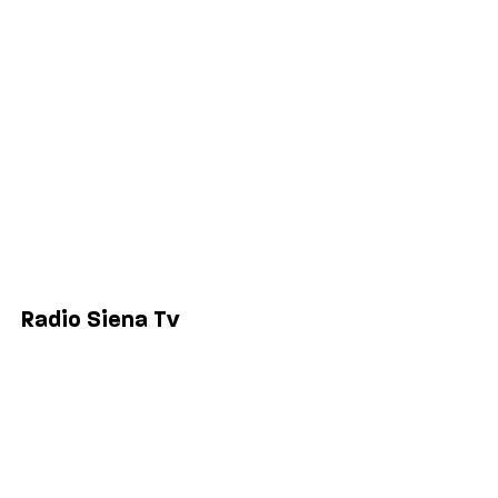
Politica
Economia
Sport
Comuni
Siena
Colle di Val d'Elsa
Poggibonsi
Radio Siena Tv
Chi siamo
Contatti
Lavora con noi