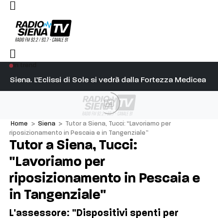
In trend
l capitano su Diosu sono state poco corrette”
Siena. L’Eclissi di Sole si vedrà dalla Fortezza Medicea
Si
Ad
Home
>
Siena
>
Tutor a Siena, Tucci: “Lavoriamo per
riposizionamento in Pescaia e in Tangenziale”
Tutor a Siena, Tucci:
"Lavoriamo per
riposizionamento in Pescaia e
in Tangenziale"
L'assessore: "Dispositivi spenti per