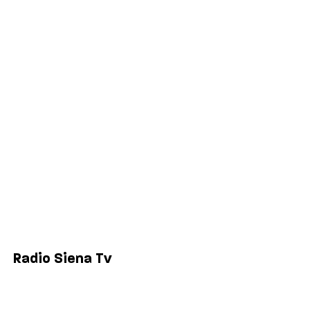
Cronaca
Salute
Politica
Economia
Sport
Comuni
Siena
Colle di Val d'Elsa
Poggibonsi
Radio Siena Tv
Chi siamo