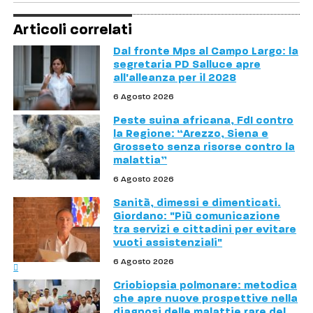
Articoli correlati
Dal fronte Mps al Campo Largo: la
segretaria PD Salluce apre
all'alleanza per il 2028
6 Agosto 2026
Peste suina africana, FdI contro
la Regione: “Arezzo, Siena e
Grosseto senza risorse contro la
malattia”
6 Agosto 2026
Sanità, dimessi e dimenticati.
Giordano: "Più comunicazione
tra servizi e cittadini per evitare
vuoti assistenziali"
6 Agosto 2026
Criobiopsia polmonare: metodica
che apre nuove prospettive nella
diagnosi delle malattie rare del