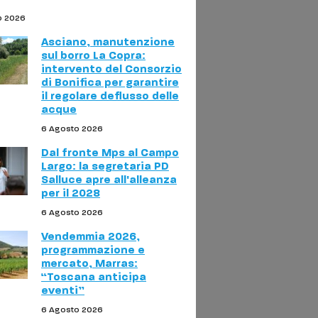
o 2026
Asciano, manutenzione
sul borro La Copra:
intervento del Consorzio
di Bonifica per garantire
il regolare deflusso delle
acque
6 Agosto 2026
Dal fronte Mps al Campo
Largo: la segretaria PD
Salluce apre all'alleanza
per il 2028
6 Agosto 2026
Vendemmia 2026,
programmazione e
mercato, Marras:
“Toscana anticipa
eventi”
6 Agosto 2026