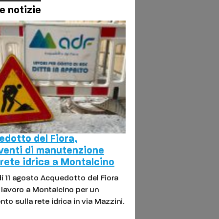
e notizie
dotto del Fiora,
venti di manutenzione
 rete idrica a Montalcino
ì 11 agosto Acquedotto del Fiora
l lavoro a Montalcino per un
nto sulla rete idrica in via Mazzini.