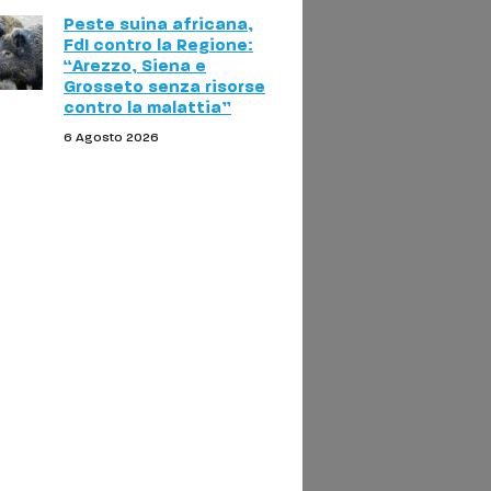
Peste suina africana,
FdI contro la Regione:
“Arezzo, Siena e
Grosseto senza risorse
contro la malattia”
6 Agosto 2026