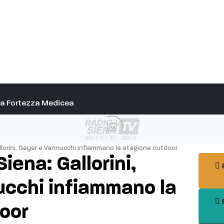
alla Fortezza Medicea
Ad
allorini, Geyer e Vannucchi infiammano la stagione outdoor
iena: Gallorini,
P
cchi infiammano la
F
oor