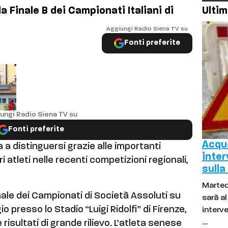
la Finale B dei Campionati Italiani di
Ultim
Aggiungi Radio Siena TV su
Fonti preferite
ungi Radio Siena TV su
Fonti preferite
Acque
 a distinguersi grazie alle importanti
inter
 atleti nelle recenti competizioni regionali,
sulla
Marted
nale dei Campionati di Società Assoluti su
sarà a
io presso lo Stadio “Luigi Ridolfi” di Firenze,
interve
…
risultati di grande rilievo. L’atleta senese