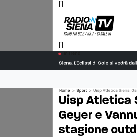
In trend
Siena. L’Eclissi di Sole si vedrà d
Home
>
Sport
>
Uisp Atletica Siena: G
Uisp Atletica S
Geyer e Vannu
stagione outd