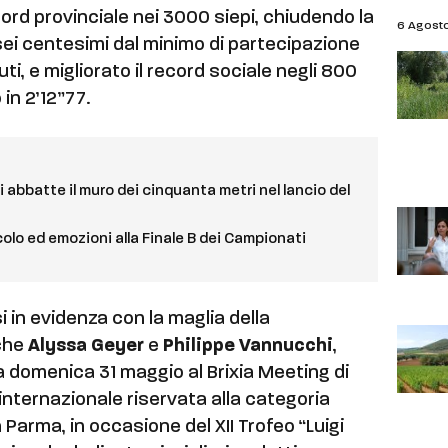
ecord provinciale nei 3000 siepi, chiudendo la
6 Agost
isei centesimi dal minimo di partecipazione
uti, e migliorato il record sociale negli 800
in 2’12”77.
i abbatte il muro dei cinquanta metri nel lancio del
olo ed emozioni alla Finale B dei Campionati
i in evidenza con la maglia della
che
Alyssa Geyer
e
Philippe Vannucchi
,
a domenica 31 maggio al Brixia Meeting di
nternazionale riservata alla categoria
 Parma, in occasione del XII Trofeo “Luigi