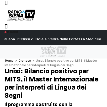
In trend
 per la risposta positiva da parte del MEF
Siena. L’Eclissi di Sole si vedrà dalla Fortezza Medicea
Si
Ad
Home
>
Cronaca
>
Unisi: Bilancio positivo per MITS, il Master
Internazionale per interpreti di Lingua dei Segni
Unisi: Bilancio positivo per
MITS, il Master Internazionale
per interpreti di Lingua dei
Segni
Il programma costruito con la