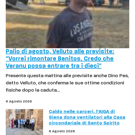
Palio di agosto, Velluto alle previsite:
"Vorrei rimontare Benitos. Credo che
Veranu possa entrare tra i dieci"
Presente questa mattina alle previsite anche Dino Pes,
detto Velluto, che conferma le sue ottime condizioni
fisiche dopo la caduta…
6 Agosto 2026
Caldo nelle carceri, l'AIGA di
Siena dona ventilatori alla Casa
circondariale di Santo Spirito
6 Agosto 2026