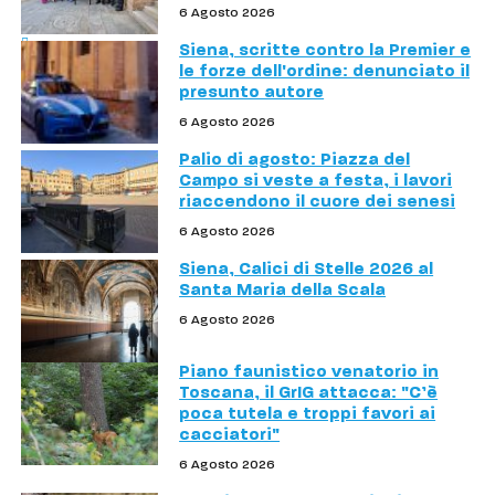
6 Agosto 2026
Siena, scritte contro la Premier e
le forze dell'ordine: denunciato il
presunto autore
6 Agosto 2026
Palio di agosto: Piazza del
Campo si veste a festa, i lavori
riaccendono il cuore dei senesi
6 Agosto 2026
Siena, Calici di Stelle 2026 al
Santa Maria della Scala
6 Agosto 2026
Piano faunistico venatorio in
Toscana, il GrIG attacca: "C’è
poca tutela e troppi favori ai
cacciatori"
6 Agosto 2026