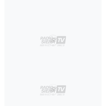
Ad
Ad