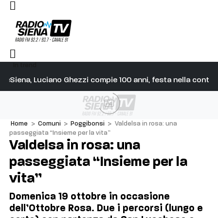
In trend
edere in cielo ad agosto
Siena, Luciano Ghezzi compie 100 anni, festa nella contrad
Ve
Ad
Home
>
Comuni
>
Poggibonsi
>
Valdelsa in rosa: una
passeggiata “Insieme per la vita”
Valdelsa in rosa: una
passeggiata “Insieme per la
vita”
Domenica 19 ottobre in occasione
dell’Ottobre Rosa. Due i percorsi (lungo e