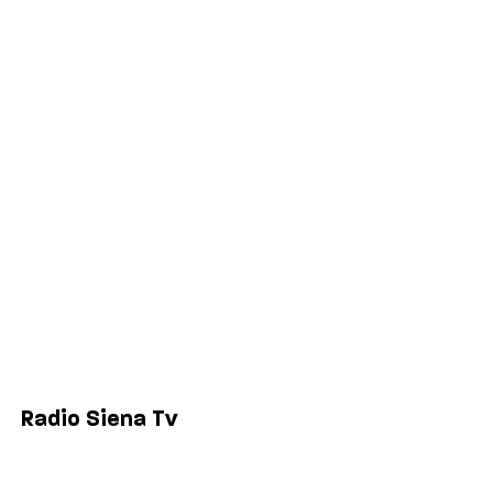
Cronaca
Salute
Politica
Economia
Sport
Comuni
Siena
Colle di Val d'Elsa
Poggibonsi
Radio Siena Tv
Chi siamo