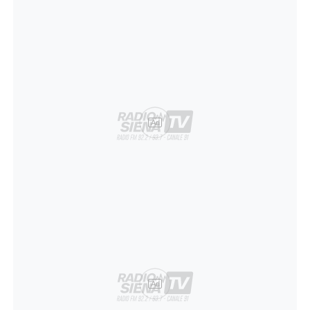
Ad
Ad