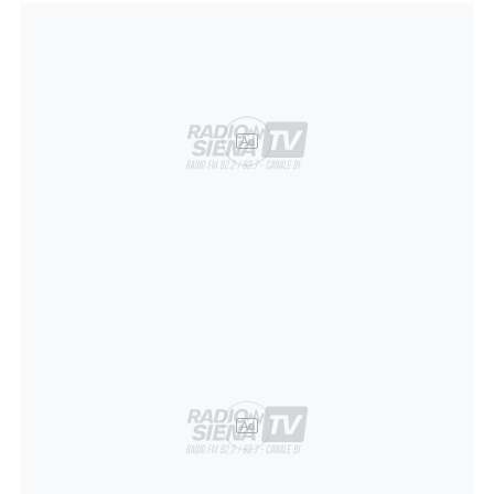
Ad
Ad