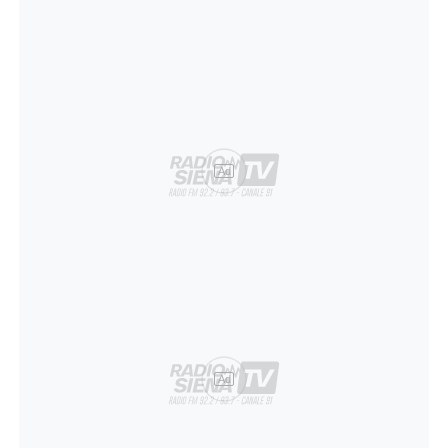
Ad
Ad