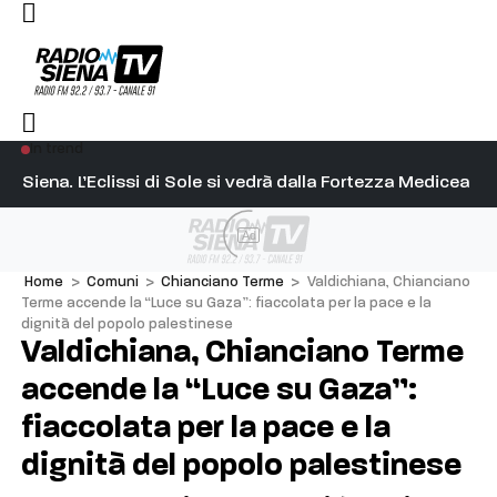
In trend
l capitano su Diosu sono state poco corrette”
Siena. L’Eclissi di Sole si vedrà dalla Fortezza Medicea
Si
Ad
Home
>
Comuni
>
Chianciano Terme
>
Valdichiana, Chianciano
Terme accende la “Luce su Gaza”: fiaccolata per la pace e la
dignità del popolo palestinese
Valdichiana, Chianciano Terme
accende la “Luce su Gaza”:
fiaccolata per la pace e la
dignità del popolo palestinese