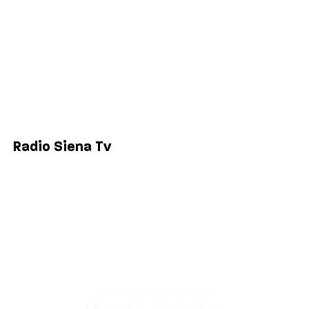
Sport
Comuni
Siena
Colle di Val d'Elsa
Poggibonsi
Radio Siena Tv
Chi siamo
Contatti
Lavora con noi
Privacy & Cookie Policy