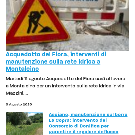
Acquedotto del Fiora, interventi di
manutenzione sulla rete idrica a
Montalcino
Martedì 11 agosto Acquedotto del Fiora sarà al lavoro
a Montalcino per un intervento sulla rete idrica in via
Mazzini.…
6 Agosto 2026
Asciano, manutenzione sul borro
La Copra: intervento del
Consorzio di Bonifica per
garantire il regolare deflusso