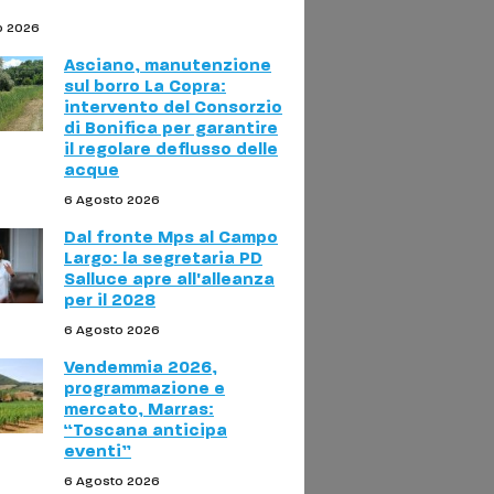
o 2026
Asciano, manutenzione
sul borro La Copra:
intervento del Consorzio
di Bonifica per garantire
il regolare deflusso delle
acque
6 Agosto 2026
Dal fronte Mps al Campo
Largo: la segretaria PD
Salluce apre all'alleanza
per il 2028
6 Agosto 2026
Vendemmia 2026,
programmazione e
mercato, Marras:
“Toscana anticipa
eventi”
6 Agosto 2026