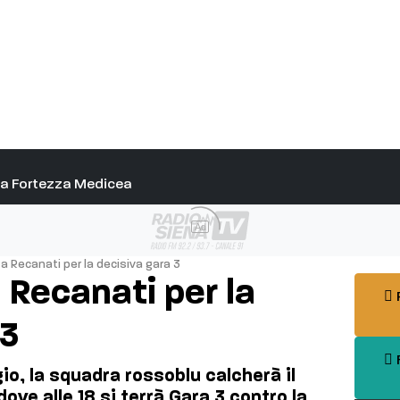
alla Fortezza Medicea
Ad
 a Recanati per la decisiva gara 3
 Recanati per la
P
 3
F
o, la squadra rossoblu calcherà il
ove alle 18 si terrà Gara 3 contro la