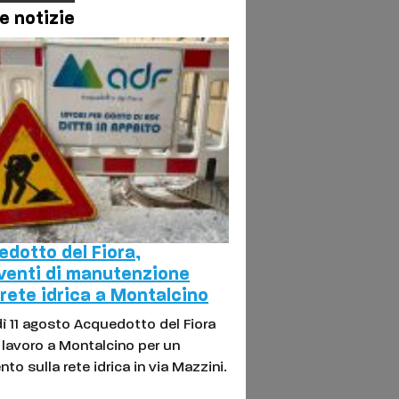
e notizie
dotto del Fiora,
venti di manutenzione
 rete idrica a Montalcino
ì 11 agosto Acquedotto del Fiora
l lavoro a Montalcino per un
nto sulla rete idrica in via Mazzini.