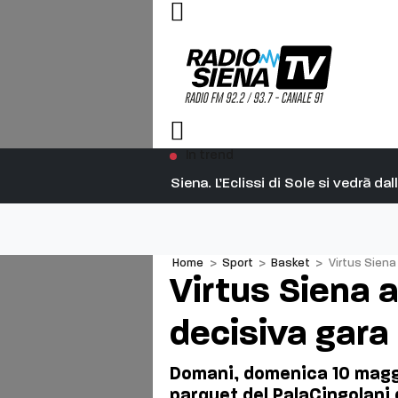
In trend
Siena. L’Eclissi di Sole si vedrà d
Home
>
Sport
>
Basket
>
Virtus Siena
Virtus Siena a
decisiva gara
Domani, domenica 10 maggi
parquet del PalaCingolani d