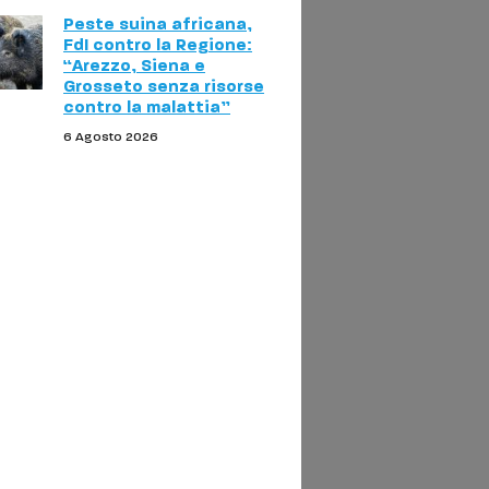
Peste suina africana,
FdI contro la Regione:
“Arezzo, Siena e
Grosseto senza risorse
contro la malattia”
6 Agosto 2026