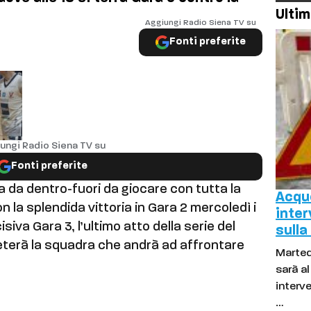
Ultim
Aggiungi Radio Siena TV su
Fonti preferite
ungi Radio Siena TV su
Fonti preferite
a da dentro-fuori da giocare con tutta la
Acque
Con la splendida vittoria in Gara 2 mercoledì i
inter
iva Gara 3, l’ultimo atto della serie del
sulla
eterà la squadra che andrà ad affrontare
Marted
sarà a
interve
…