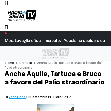
In trend
ea
Mps, Lovaglio sfida il mercato: “Possiamo decidere da un
Ve
Ad
Home
>
Cronaca
>
Anche Aquila, Tartuca e Bruco a favore del
Palio straordinario
Anche Aquila, Tartuca e Bruco
a favore del Palio straordinario
Cronaca
Palio
Di
Redazione
| 11 Settembre 2018 alle 23:03