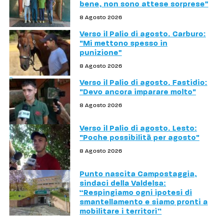
bene, non sono attese sorprese"
8 Agosto 2026
Verso il Palio di agosto. Carburo:
"Mi mettono spesso in
punizione"
8 Agosto 2026
Verso il Palio di agosto. Fastidio:
"Devo ancora imparare molto"
8 Agosto 2026
Verso il Palio di agosto. Lesto:
"Poche possibilità per agosto"
8 Agosto 2026
Punto nascita Campostaggia,
sindaci della Valdelsa:
“Respingiamo ogni ipotesi di
smantellamento e siamo pronti a
mobilitare i territori”