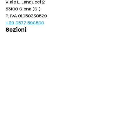
Viale L. Landucci 2
53100 Siena (SI)
P. IVA 01050330529
+39 0577 596500
Sezioni
Palinsesto
Cronaca
Salute
Politica
Economia
Sport
Comuni
Siena