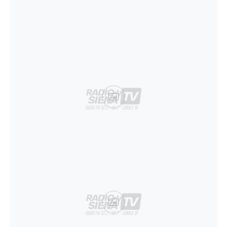
Ad
Ad