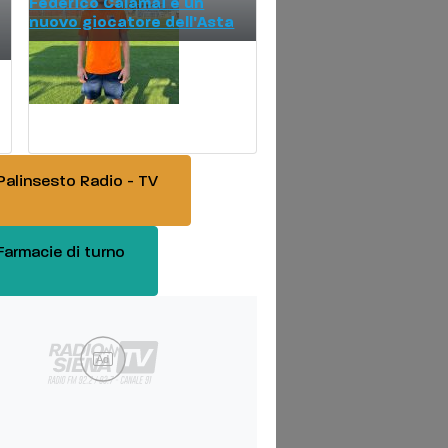
Federico Calamai è un
nuovo giocatore dell'Asta
alinsesto Radio - TV
armacie di turno
Ad