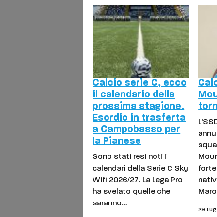
Calcio serie C, ecco
Cal
il calendario della
Mou
prossima stagione.
tor
Esordio in trasferta
L'SS
a Campobasso per
annun
la Pianese
squad
Sono stati resi noti i
Mour
calendari della Serie C Sky
fort
Wifi 2026/27. La Lega Pro
nativ
ha svelato quelle che
Maro
saranno…
29 Lug