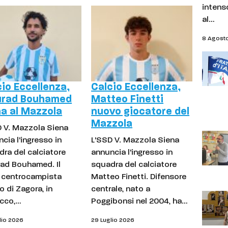
intens
al…
8 Agost
cio Eccellenza,
Calcio Eccellenza,
rad Bouhamed
Matteo Finetti
na al Mazzola
nuovo giocatore del
Mazzola
D V. Mazzola Siena
cia l'ingresso in
L'SSD V. Mazzola Siena
ra del calciatore
annuncia l'ingresso in
ad Bouhamed. Il
squadra del calciatore
e centrocampista
Matteo Finetti. Difensore
o di Zagora, in
centrale, nato a
cco,…
Poggibonsi nel 2004, ha…
lio 2026
29 Luglio 2026