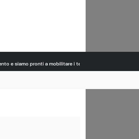
o e siamo pronti a mobilitare i territori”
Torrita di Siena, forza p