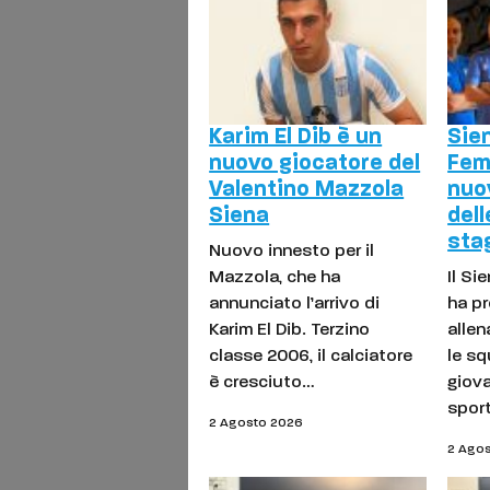
Karim El Dib è un
Sie
nuovo giocatore del
Fem
Valentino Mazzola
nuov
Siena
dell
sta
Nuovo innesto per il
Mazzola, che ha
Il Si
annunciato l’arrivo di
ha pr
Karim El Dib. Terzino
allen
classe 2006, il calciatore
le sq
è cresciuto…
giova
spor
2 Agosto 2026
2 Ago