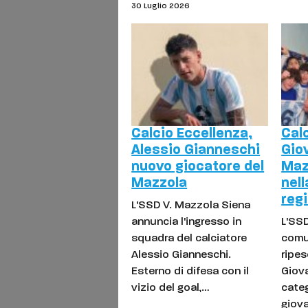
30 Luglio 2026
Calcio Eccellenza,
Calc
Alessio Gianneschi
Gio
nuovo giocatore del
Maz
Mazzola
nel
reg
L'SSD V. Mazzola Siena
annuncia l'ingresso in
L'SS
squadra del calciatore
comun
Alessio Gianneschi.
ripes
Esterno di difesa con il
Giova
vizio del goal,…
categ
giova