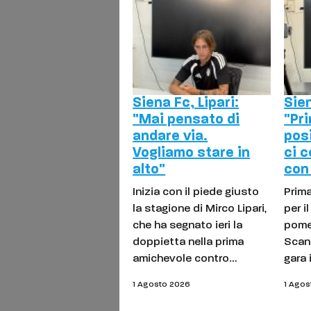
Siena Fc, Lipari:
Sien
"Mai pensato di
"Pr
andare via.
posi
Vogliamo stare in
ci 
alto"
con 
Inizia con il piede giusto
Prim
la stagione di Mirco Lipari,
per il
che ha segnato ieri la
pome
doppietta nella prima
Scand
amichevole contro…
gara 
1 Agosto 2026
1 Agos