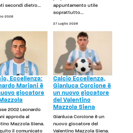
ati secondi dietro…
appuntamento utile
soprattutto…
lio 2026
27 Luglio 2026
io, Eccellenza:
Calcio Eccellenza,
nardo Mariani è
Gianluca Corcione è
nuovo giocatore
un nuovo giocatore
 Mazzola
del Valentino
Mazzola Siena
asse 2002 Leonardo
ni approda al
Gianluca Corcione è un
ntino Mazzola Siena.
nuovo giocatore del
guito il comunicato
Valentino Mazzola Siena.