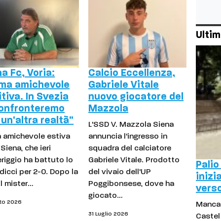
Ultim
a Fc, Voria:
Calcio Eccellenza,
ima amichevole
Gabriele Vitale
tiva. In Svezia
nuovo giocatore del
confronteremo
Mazzola
un'altra realtà"
L'SSD V. Mazzola Siena
a amichevole estiva
annuncia l'ingresso in
 Siena, che ieri
squadra del calciatore
riggio ha battuto lo
Gabriele Vitale. Prodotto
Palio
icci per 2-0. Dopo la
del vivaio dell'UP
inizi
il mister…
Poggibonsese, dove ha
verso
giocato…
to 2026
Manca 
31 Luglio 2026
Castel