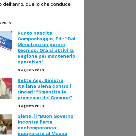
o dell’anno, quello che conduce
o 2026
Punto nascita
Campostaggia, FdI: “Dal
Ministero un parere
tecnico. Ora si attivi la
Regione per mantenerlo
operativo"
8 Agosto 2026
Rette Asp, Sinistra
Italiana Siena contro i
rincari: "Smentite le
promesse del Comune"
8 Agosto 2026
Siena, il "Buon Governo"
incontra l'arte
contemporanea:
inaugurata al Museo