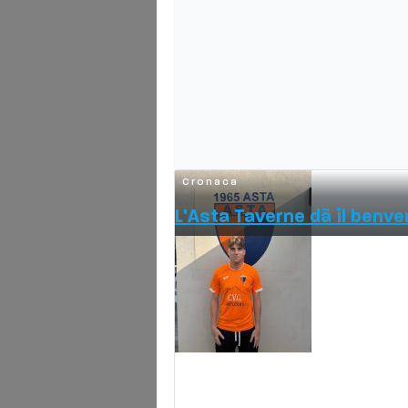
Cronaca
L'Asta Taverne dà il benv