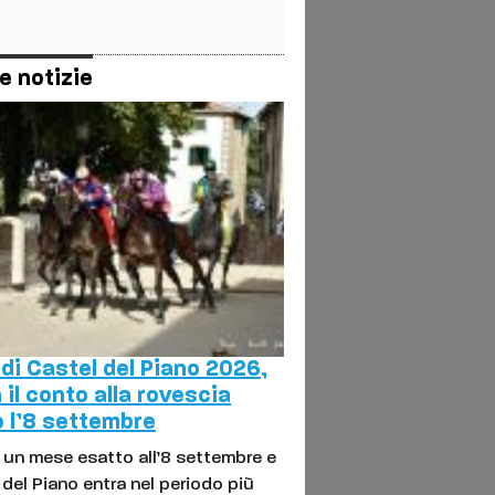
e notizie
 di Castel del Piano 2026,
a il conto alla rovescia
 l’8 settembre
un mese esatto all’8 settembre e
 del Piano entra nel periodo più