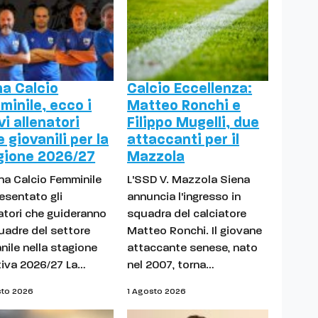
na Calcio
Calcio Eccellenza:
minile, ecco i
Matteo Ronchi e
i allenatori
Filippo Mugelli, due
e giovanili per la
attaccanti per il
gione 2026/27
Mazzola
ena Calcio Femminile
L'SSD V. Mazzola Siena
esentato gli
annuncia l'ingresso in
atori che guideranno
squadra del calciatore
uadre del settore
Matteo Ronchi. Il giovane
nile nella stagione
attaccante senese, nato
tiva 2026/27 La…
nel 2007, torna…
sto 2026
1 Agosto 2026