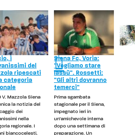
io, i
Siena Fc, Voria:
vanissimi del
"Vogliamo stare
zola ripescati
lassù". Rossetti:
la categoria
"Gli altri dovranno
ionale
temerci"
D V. Mazzola Siena
Prima sgambata
ica la notizia del
stagionale per il Siena,
caggio dei
impegnato ieri in
nissimi nella
un’amichevole interna
oria regionale. I
dopo una settimana di
ni biancocelesti,
preparazione. Un