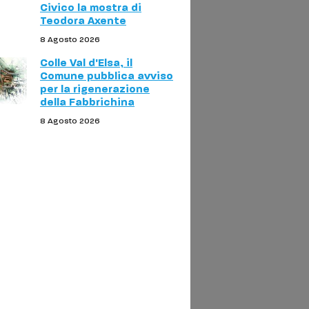
Civico la mostra di
Teodora Axente
8 Agosto 2026
Colle Val d'Elsa, il
Comune pubblica avviso
per la rigenerazione
della Fabbrichina
8 Agosto 2026