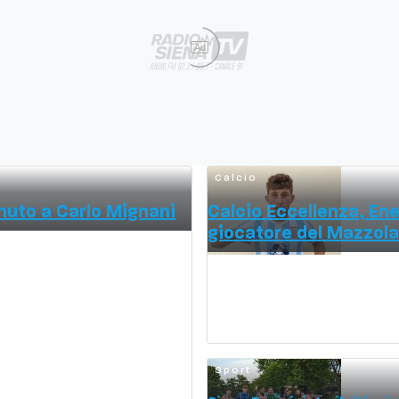
Ad
Calcio
enuto a Carlo Mignani
Calcio Eccellenza, En
giocatore del Mazzola
Sport