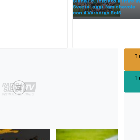
Siena Fc, iniziato il ritiro in
Svezia: oggi l'amichevole
con il Varbergs BoIS
P
F
Ad