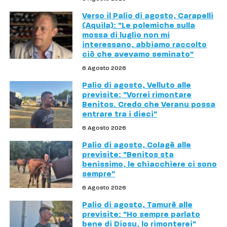
Verso il Palio di agosto, Carapelli
(Aquila): "Le polemiche sulla
mossa di luglio non mi
interessano, abbiamo raccolto
ciò che avevamo seminato"
6 Agosto 2026
Palio di agosto, Velluto alle
previsite: "Vorrei rimontare
Benitos. Credo che Veranu possa
entrare tra i dieci"
6 Agosto 2026
Palio di agosto, Colagè alle
previsite: "Benitos sta
benissimo, le chiacchiere ci sono
sempre"
6 Agosto 2026
Palio di agosto, Tamurè alle
previsite: "Ho sempre parlato
bene di Diosu, lo rimonterei"