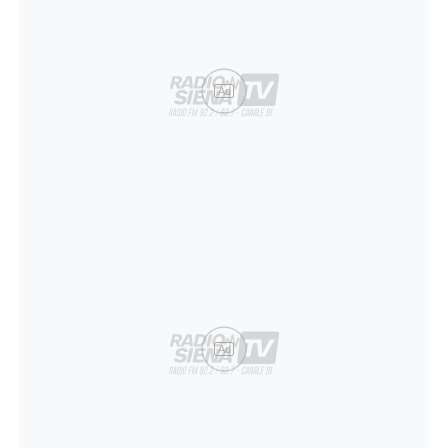
Ad
Ad