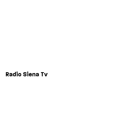
Economia
Sport
Comuni
Siena
Colle di Val d'Elsa
Poggibonsi
Radio Siena Tv
Chi siamo
Contatti
Lavora con noi
Privacy & Cookie Policy