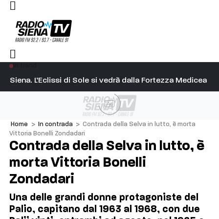
In trend
l capitano su Diosu sono state poco corrette”
Siena. L’Eclissi di Sole si vedrà dalla Fortezza Medicea
Si
Ad
Home
>
In contrada
>
Contrada della Selva in lutto, è morta
Vittoria Bonelli Zondadari
Contrada della Selva in lutto, è
morta Vittoria Bonelli
Zondadari
Una delle grandi donne protagoniste del
Palio, capitano dal 1963 al 1968, con due