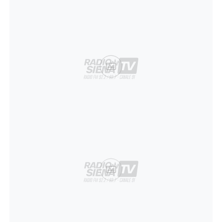
Ad
Ad