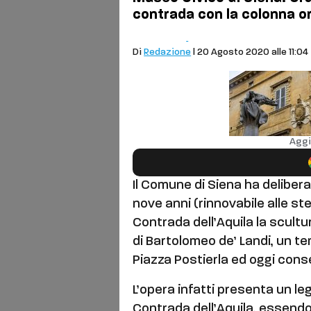
contrada con la colonna or
Cronaca
Aquila
Di
Redazione
| 20 Agosto 2020 alle 11:04
Aggi
Il Comune di Siena ha deliber
nove anni (rinnovabile alle ste
Contrada dell’Aquila la scultu
di Bartolomeo de’ Landi, un t
Piazza Postierla ed oggi cons
L’opera infatti presenta un leg
Contrada dell’Aquila, essendo 