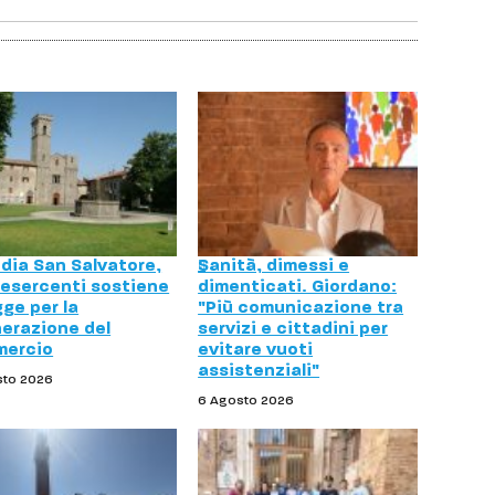
dia San Salvatore,
Sanità, dimessi e
esercenti sostiene
dimenticati. Giordano:
gge per la
"Più comunicazione tra
nerazione del
servizi e cittadini per
ercio
evitare vuoti
assistenziali"
sto 2026
6 Agosto 2026