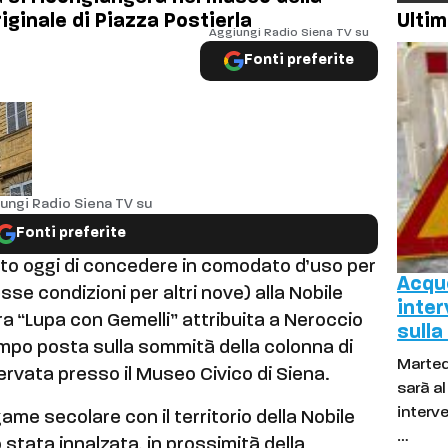
iginale di Piazza Postierla
Ultim
Aggiungi Radio Siena TV su
Fonti preferite
ungi Radio Siena TV su
Fonti preferite
ato oggi di concedere in comodato d’uso per
Acque
sse condizioni per altri nove) alla Nobile
inter
ra “Lupa con Gemelli” attribuita a Neroccio
sulla
empo posta sulla sommità della colonna di
Marted
ervata presso il Museo Civico di Siena.
sarà a
interve
ame secolare con il territorio della Nobile
…
stata innalzata, in prossimità della