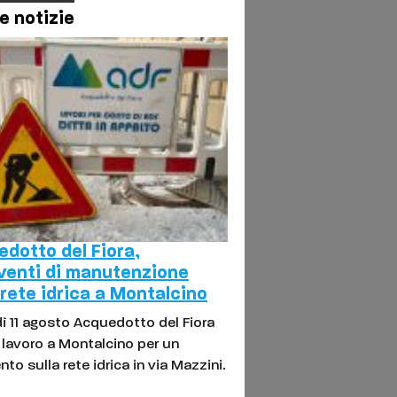
e notizie
dotto del Fiora,
venti di manutenzione
 rete idrica a Montalcino
ì 11 agosto Acquedotto del Fiora
l lavoro a Montalcino per un
nto sulla rete idrica in via Mazzini.