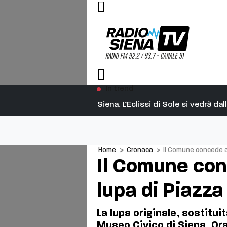
In trend
Siena. L’Eclissi di Sole si vedrà d
Home
>
Cronaca
>
Il Comune concede al
Il Comune conc
lupa di Piazza
La lupa originale, sostitui
Museo Civico di Siena. Ora