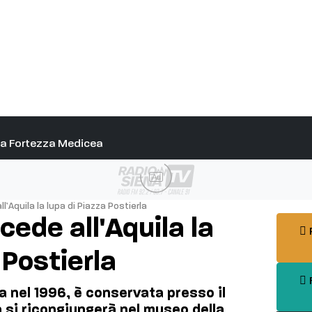
alla Fortezza Medicea
Ad
l’Aquila la lupa di Piazza Postierla
ede all'Aquila la
P
 Postierla
F
ta nel 1996, è conservata presso il
 si ricongiungerà nel museo della