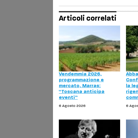
Articoli correlati
Vendemmia 2026,
Abba
programmazione e
Conf
mercato, Marras:
la le
“Toscana anticipa
rige
eventi”
comm
6 Agosto 2026
6 Ago