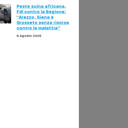
Peste suina africana,
FdI contro la Regione:
“Arezzo, Siena e
Grosseto senza risorse
contro la malattia”
6 Agosto 2026