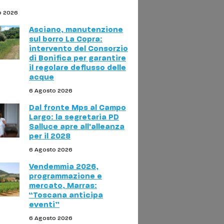
o 2026
Asciano, manutenzione
sul borro La Copra:
intervento del Consorzio
di Bonifica per garantire
il regolare deflusso delle
acque
6 Agosto 2026
Dal fronte Mps al Campo
Largo: la segretaria PD
Salluce apre all'alleanza
per il 2028
6 Agosto 2026
Vendemmia 2026,
programmazione e
mercato, Marras:
“Toscana anticipa
eventi”
6 Agosto 2026