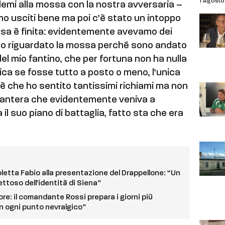
1 Agost
blemi alla mossa con la nostra avversaria –
o usciti bene ma poi c’è stato un intoppo
corsa è finita: evidentemente avevamo dei
on ho riguardato la mossa perché sono andato
del mio fantino, che per fortuna non ha nulla
ica se fosse tutto a posto o meno, l’unica
è che ho sentito tantissimi richiami ma non
 Pantera che evidentemente veniva a
 il suo piano di battaglia, fatto sta che era
coletta Fabio alla presentazione del Drappellone: “Un
toso dell’identità di Siena”
uore: il comandante Rossi prepara i giorni più
in ogni punto nevralgico”