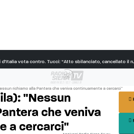
 d’Italia vota contro. Tucci: “Atto sbilanciato, cancellato il r
Ad
“Nessun richiamo alla Pantera che veniva continuamente a cercarci”
ila): "Nessun
P
 Pantera che veniva
F
 a cercarci"