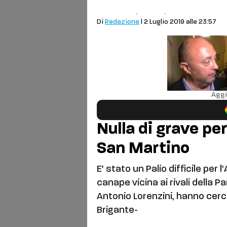
Cronaca
Palio
Aquila
Di
Redazione
| 2 Luglio 2019 alle 23:57
Aggi
Nulla di grave pe
San Martino
E’ stato un Palio difficile per 
canape vicina ai rivali della 
Antonio Lorenzini, hanno cerca
Brigante-