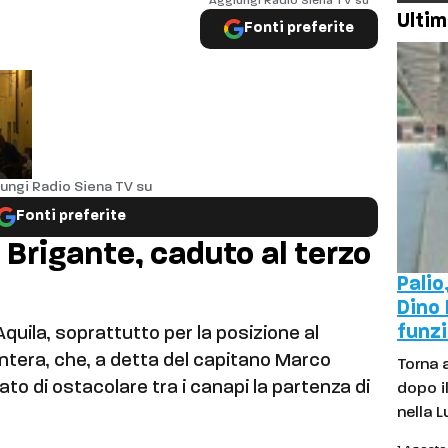
Aggiungi Radio Siena TV su
Ultim
Fonti preferite
ungi Radio Siena TV su
Fonti preferite
r Brigante, caduto al terzo
Palio
Dino 
funzi
l’Aquila, soprattutto per la posizione al
Pantera, che, a detta del capitano Marco
Torna 
to di ostacolare tra i canapi la partenza di
dopo il
nella 