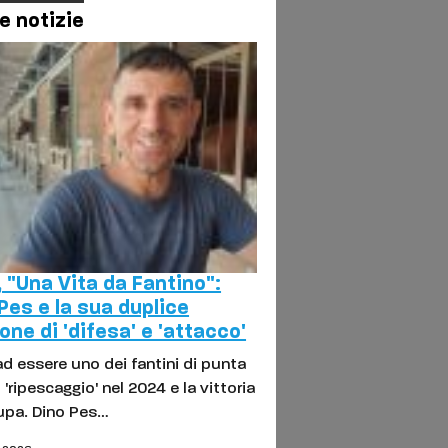
e notizie
, "Una Vita da Fantino":
Pes e la sua duplice
one di 'difesa' e 'attacco'
ad essere uno dei fantini di punta
 'ripescaggio' nel 2024 e la vittoria
Lupa. Dino Pes…