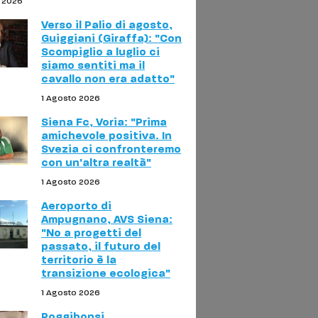
o 2026
Verso il Palio di agosto,
Guiggiani (Giraffa): "Con
Scompiglio a luglio ci
siamo sentiti ma il
cavallo non era adatto"
1 Agosto 2026
Siena Fc, Voria: "Prima
amichevole positiva. In
Svezia ci confronteremo
con un'altra realtà"
1 Agosto 2026
Aeroporto di
Ampugnano, AVS Siena:
"No a progetti del
passato, il futuro del
territorio è la
transizione ecologica"
1 Agosto 2026
Poggibonsi,