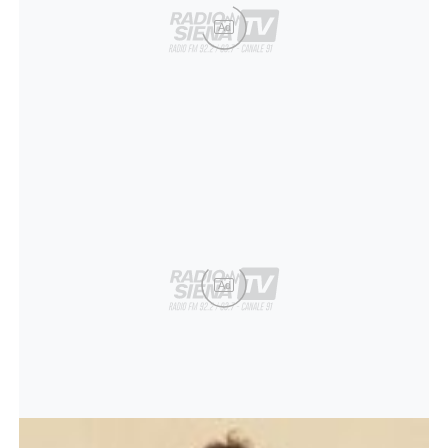
Ad
Ad