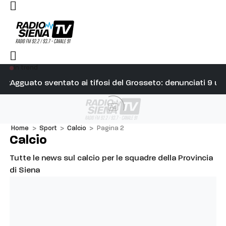
In trend
tti. Fabio: “Attacchi strumentali, ricucire l’unità”
Agguato sventato ai tifosi del Grosseto: denunciati 9 ult
Il
Ad
Home
>
Sport
>
Calcio
>
Pagina 2
Calcio
Tutte le news sul calcio per le squadre della Provincia
di Siena