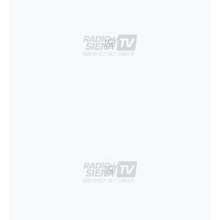
Ad
Ad