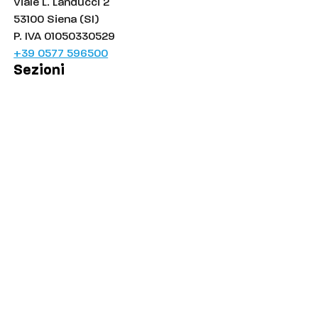
Viale L. Landucci 2
53100 Siena (SI)
P. IVA 01050330529
+39 0577 596500
Sezioni
Palinsesto
Cronaca
Salute
Politica
Economia
Sport
Comuni
Siena