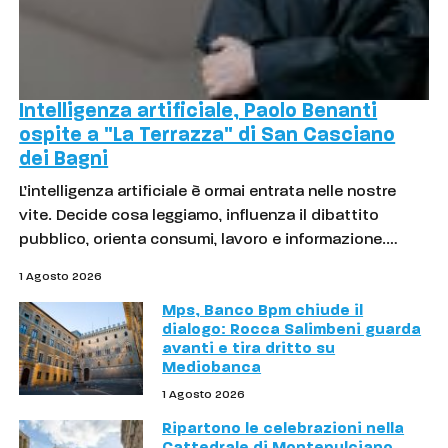
Intelligenza artificiale, Paolo Benanti
ospite a "La Terrazza" di San Casciano
dei Bagni
L’intelligenza artificiale è ormai entrata nelle nostre
vite. Decide cosa leggiamo, influenza il dibattito
pubblico, orienta consumi, lavoro e informazione.…
1 Agosto 2026
Mps, Banco Bpm chiude il
dialogo: Rocca Salimbeni guarda
avanti e tira dritto su
Mediobanca
1 Agosto 2026
Ripartono le celebrazioni nella
Cattedrale di Montepulciano