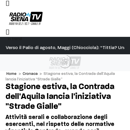
In trend
to nel Drago alla carriera di agosto
Verso il Palio di agosto, Maggi (Chiocciola): “Tittia? Una
Pi
Ad
Home
>
Cronaca
>
Stagione estiva, la Contrada dell’Aquila
lancia l’iniziativa “Strade Gialle”
Stagione estiva, la Contrada
dell'Aquila lancia l'iniziativa
"Strade Gialle"
Attività serali e collaborazione degli
esercenti, nel rispetto delle normative