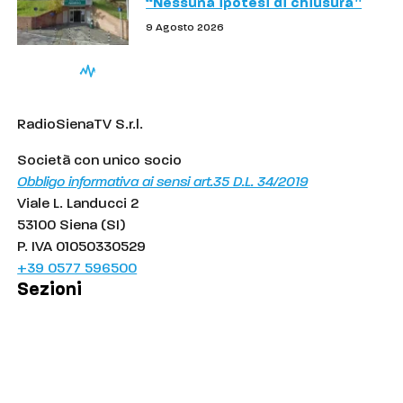
“Nessuna ipotesi di chiusura”
9 Agosto 2026
RadioSienaTV S.r.l.
Società con unico socio
Obbligo informativa ai sensi art.35 D.L. 34/2019
Viale L. Landucci 2
53100 Siena (SI)
P. IVA 01050330529
+39 0577 596500
Sezioni
Palinsesto
Cronaca