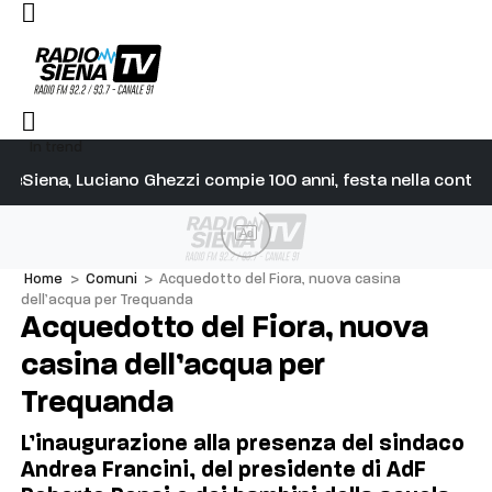
In trend
edere in cielo ad agosto
Siena, Luciano Ghezzi compie 100 anni, festa nella contrad
Ve
Ad
Home
>
Comuni
>
Acquedotto del Fiora, nuova casina
dell’acqua per Trequanda
Acquedotto del Fiora, nuova
casina dell’acqua per
Trequanda
L’inaugurazione alla presenza del sindaco
Andrea Francini, del presidente di AdF