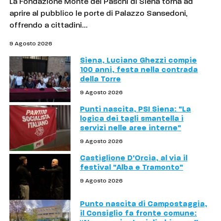
La Fondazione Monte dei Paschi di Siena torna ad
aprire al pubblico le porte di Palazzo Sansedoni,
offrendo a cittadini…
9 Agosto 2026
Siena, Luciano Ghezzi compie
100 anni, festa nella contrada
della Torre
9 Agosto 2026
Punti nascita, PSI Siena: "La
logica dei tagli smantella i
servizi nelle aree interne"
9 Agosto 2026
Castiglione D'Orcia, al via il
festival "Alba e Tramonto"
9 Agosto 2026
Punto nascita di Campostaggia,
il Consiglio fa fronte comune: