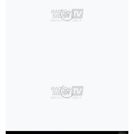
Ad
Ad