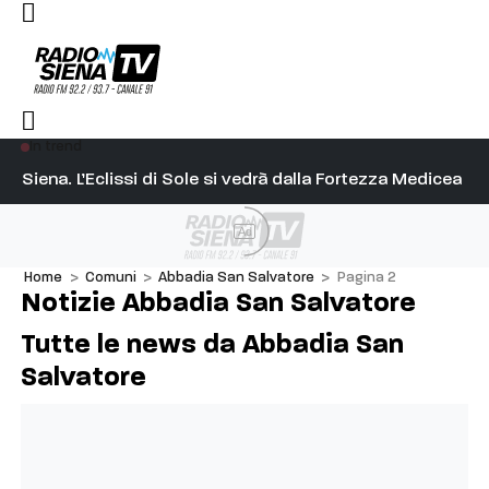
In trend
onfesercenti): “Il caldo rallenta la città, ma gli agriturismi s
Siena. L’Eclissi di Sole si vedrà dalla Fortezza Medicea
Si
Ad
Home
>
Comuni
>
Abbadia San Salvatore
>
Pagina 2
Notizie Abbadia San Salvatore
Tutte le news da Abbadia San
Salvatore