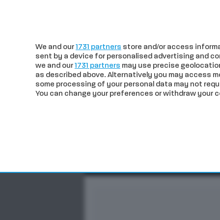
c
25.37
Siena
venerdì 07 Agosto
We and our
1731 partners
store and/or access informa
sent by a device for personalised advertising and 
we and our
1731 partners
may use precise geolocation
as described above. Alternatively you may access m
some processing of your personal data may not requir
You can change your preferences or withdraw your con
CRONACA
POLITICA
ECO
In trend
Verso il Palio di agosto. 