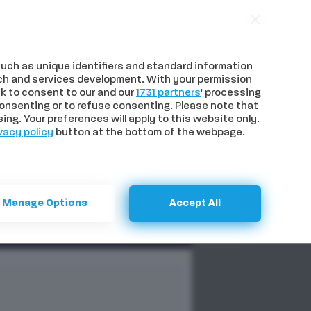
uch as unique identifiers and standard information
ch and services development. With your permission
k to consent to our and our
1731 partners
’ processing
onsenting or to refuse consenting. Please note that
ng. Your preferences will apply to this website only.
vacy policy
button at the bottom of the webpage.
NTI
SPECIALI
CERCA
Manage Options
Accept All
Previous
Next