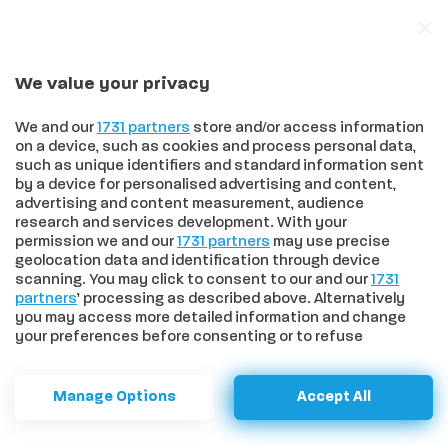
We value your privacy
In trend
Siena. L’Eclissi di Sole si vedrà dalla Fortezza Medicea
We and our
1731 partners
store and/or access information
on a device, such as cookies and process personal data,
such as unique identifiers and standard information sent
by a device for personalised advertising and content,
advertising and content measurement, audience
research and services development. With your
permission we and our
1731 partners
may use precise
geolocation data and identification through device
scanning. You may click to consent to our and our
1731
partners
’ processing as described above. Alternatively
you may access more detailed information and change
your preferences before consenting or to refuse
COMUNI
consenting. Please note that some processing of your
Calici di Stelle illumina le notti
personal data may not require your consent, but you have
dell’Orcia Doc dall’8 al 10 agosto
a right to object to such processing. Your preferences will
Manage Options
Accept All
apply to this website only. You can change your
preferences or withdraw your consent at any time by