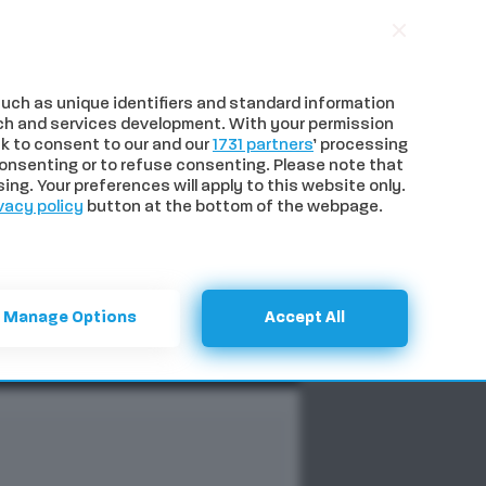
uch as unique identifiers and standard information
ch and services development. With your permission
k to consent to our and our
1731 partners
’ processing
onsenting or to refuse consenting. Please note that
ng. Your preferences will apply to this website only.
vacy policy
button at the bottom of the webpage.
NTI
SPECIALI
CERCA
Manage Options
Accept All
Previous
Next