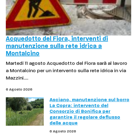
Acquedotto del Fiora, interventi di
manutenzione sulla rete idrica a
Montalcino
Martedì 11 agosto Acquedotto del Fiora sarà al lavoro
a Montalcino per un intervento sulla rete idrica in via
Mazzini.…
6 Agosto 2026
Asciano, manutenzione sul borro
La Copra: intervento del
Consorzio di Bonifica per
garantire il regolare deflusso
delle acque
6 Agosto 2026