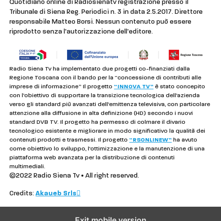
Quotidiano online di Radiosienatv registrazione presso il
Tribunale di Siena Reg. Periodici n. 3 in data 2.5.2017. Direttore
responsabile Matteo Borsi. Nessun contenuto può essere
riprodotto senza l'autorizzazione dell'editore.
Radio Siena Tv ha implementato due progetti co-finanziati dalla
Regione Toscana con il bando per la “concessione di contributi alle
imprese di informazione” Il progetto
“INNOVA TV”
è stato concepito
con l’obiettivo di supportare la transizione tecnologica dell’azienda
verso gli standard più avanzati dell’emittenza televisiva, con particolare
attenzione alla diffusione in alta definizione (HD) secondo i nuovi
standard DVB TV. Il progetto ha permesso di colmare il divario
tecnologico esistente e migliorare in modo significativo la qualità dei
contenuti prodotti e trasmessi. Il progetto
“RSONLINEW”
ha avuto
come obiettivo lo sviluppo, l’ottimizzazione e la manutenzione di una
piattaforma web avanzata per la distribuzione di contenuti
multimediali.
©2022 Radio Siena Tv • All right reserved.
Credits:
Akaueb Srls
Exit mobile version