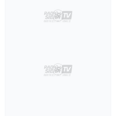
Ad
Ad