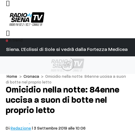
In trend
l capitano su Diosu sono state poco corrette”
Siena. L’Eclissi di Sole si vedrà dalla Fortezza Medicea
Si
Ad
Home
>
Cronaca
>
Omicidio nella notte: 84enne uccisa a suon
di botte nel proprio letto
Omicidio nella notte: 84enne
uccisa a suon di botte nel
proprio letto
Cronaca
Cetona
Di
Redazione
| 3 Settembre 2019 alle 10:06