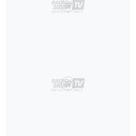
Ad
Ad