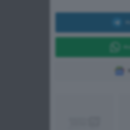
Ri
Ric
S