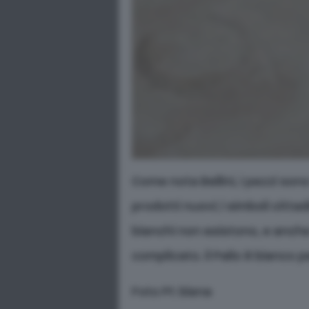
Come nota Bellini, i pezzi sono
prodotti nuovi; i simboli citta
bianchi non esistono, e anche
complicato. il Palio è bianco pe
Foto Pt Siena