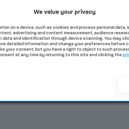
Programmi Tv
Programmi Radio
Archivio
26
We value your privacy
tion on a device, such as cookies and process personal data, s
content, advertising and content measurement, audience resear
 data and identification through device scanning. You may clic
ore detailed information and change your preferences before c
e your consent, but you have a right to object to such processi
sent at any time by returning to this site and clicking the
pri
NOMIA
SALUTE
SPORT
COMUNI
PALIO
EVE
i vedrà dalla Fortezza Medicea