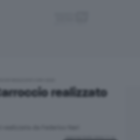
OCCIO REALIZZATO CON I LEGO
 Carroccio realizzato
ni realizzata da Federico Neri
Aggiungi Radio Siena TV su