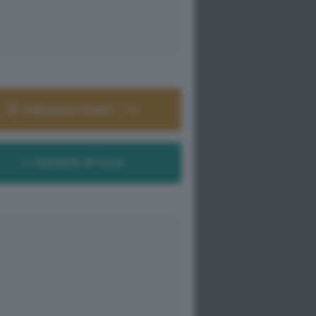
Palinsesto Radio - TV
Farmacie di turno