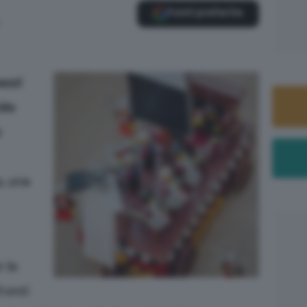
Fonti preferite
ezzi
ido
o
, una
 la
ronti