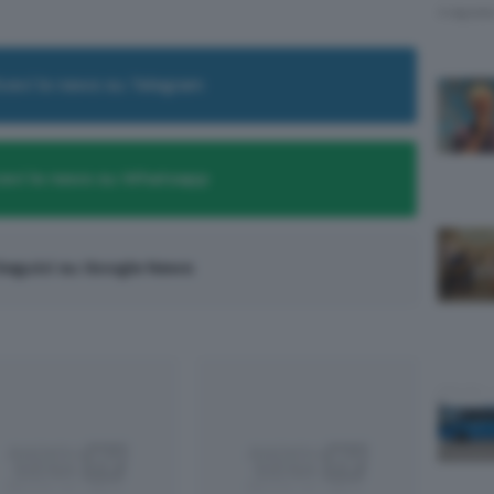
4 Agost
cevi le news su Telegram
evi le news su Whatsapp
eguici su Google News