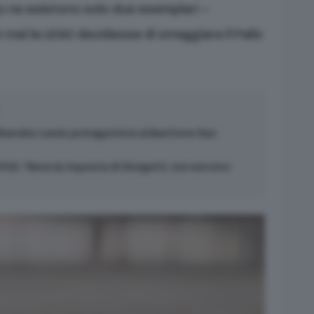
go ne esistono solo due esemplari –
o mai la LEGO decidesse di omaggiare il Palio
Brandon Lewis protagonista al Bastione San
(Pd): “Bene la risposta di Giorgetti, ora servono