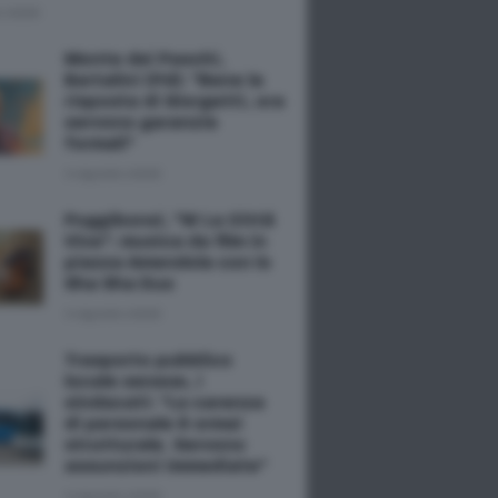
o 2026
Monte dei Paschi,
Bartalini (Pd): "Bene la
risposta di Giorgetti, ora
servono garanzie
formali"
4 Agosto 2026
Poggibonsi, "W La Città
Viva": musica da film in
piazza Amendola con lo
Sha Sha Duo
4 Agosto 2026
Trasporto pubblico
locale senese, i
sindacati: "La carenza
di personale è ormai
strutturale. Servono
assunzioni immediate"
4 Agosto 2026