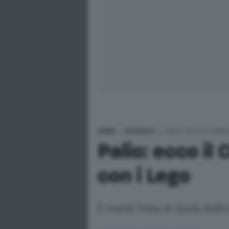
HOME
>
CRONACA
>
PALIO: ECCO IL CARR
Palio: ecco il
con i Lego
È realtà l'idea di Guido Belli