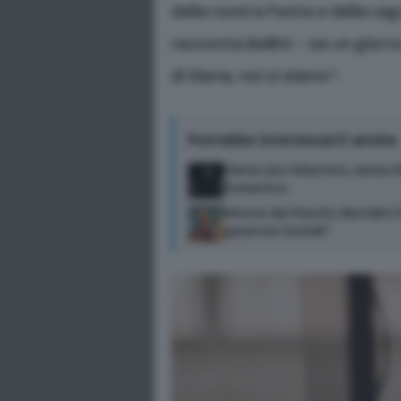
della nostra Festa e della Le
racconta Bellini – se un giorn
di Siena, noi ci siamo”.
Potrebbe interessarti anche
Siena Jazz Masters, James 
Domenico
Monte dei Paschi, Bartalini 
garanzie formali”