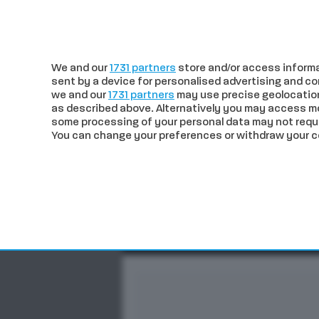
c
25
Siena
martedì 04 Agosto 20
We and our
1731 partners
store and/or access informa
sent by a device for personalised advertising and 
we and our
1731 partners
may use precise geolocation
as described above. Alternatively you may access m
some processing of your personal data may not requir
You can change your preferences or withdraw your con
CRONACA
POLITICA
ECO
In trend
Siena. L’Eclissi di Sole s