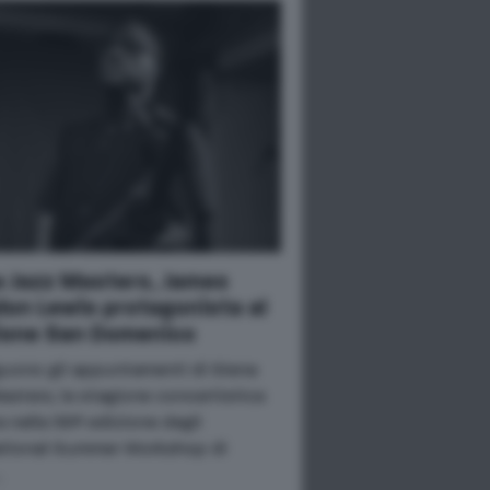
a Jazz Masters, James
on Lewis protagonista al
ione San Domenico
uono gli appuntamenti di Siena
asters, la stagione concertistica
a nella 56ª edizione degli
ational Summer Workshop di
…