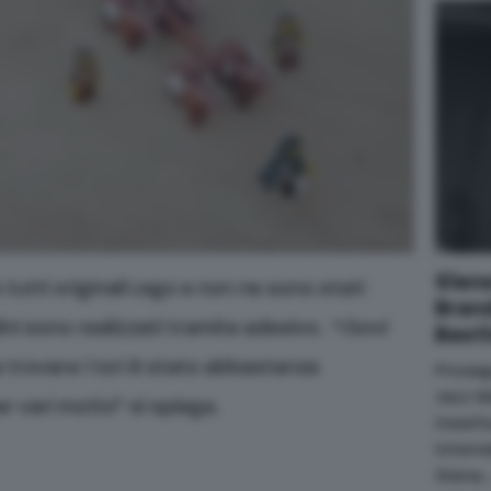
Sien
 tutti originali Lego e non ne sono stati
Brand
dini sono realizzati tramite adesivo. “I bovi
Bast
 trovare i tori è stato abbastanza
Proseg
Jazz M
r vari motivi” si spiega.
inserit
Intern
Siena