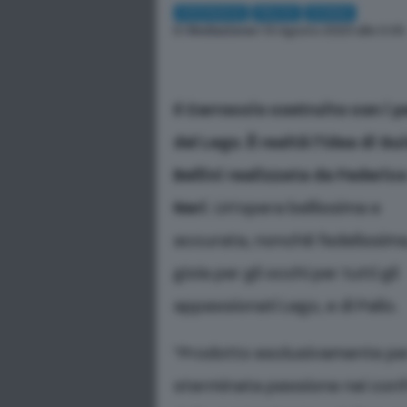
CRONACA
PALIO
SIENA
Di
Redazione
| 13 Agosto 2023 alle 0:05
Il Carroccio costruito con i p
del Lego
.
È realtà l’idea di Gu
Bellini realizzata da Federic
Neri
. Un’opera bellissima e
accurata, nonché fedelissima
gioia per gli occhi per tutti gli
appassionati Lego, e di Palio.
“Prodotto esclusivamente per
sterminata passione nei conf