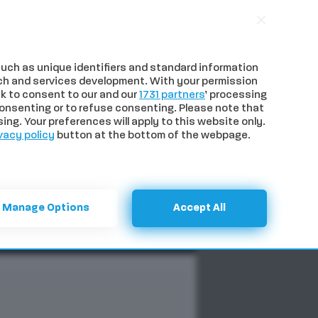
uch as unique identifiers and standard information
ch and services development. With your permission
k to consent to our and our
1731 partners
’ processing
onsenting or to refuse consenting. Please note that
ng. Your preferences will apply to this website only.
vacy policy
button at the bottom of the webpage.
NTI
SPECIALI
CERCA
Manage Options
Accept All
Previous
Next