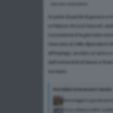
davvero escludenti.
Si parla di parità di genere e i
a Palazzo Strozzi Sacrati, sed
L’occasione è la giornata con
riservato ai mille dipendenti di
all’impiego, avviato un anno 
dell’Università di Siena e fin
europeo.
Potrebbe interessarti anche
Monteriggioni, grande parte
Futuro di Banca MPS, soddisf