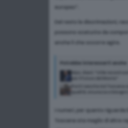
europeo”.
Del resto le discrimazioni, r
possono scaturire da comport
anche lì che occorre agire.
Potrebbe interessarti anche
Mps, Giani: “Utile record c
per il futuro del Monte”
Punti nascita Asl Toscana s
qualità, sicurezza e bisogni 
I numeri, per quanto riguarda 
Toscana sta meglio di altre re