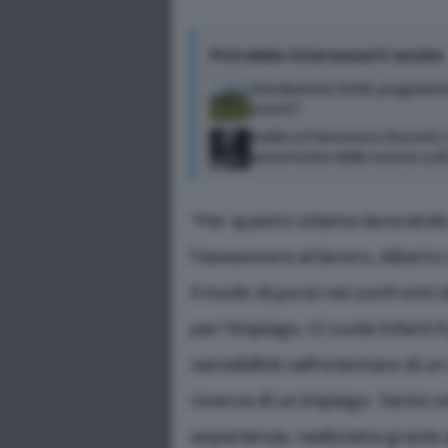
Potrebbe interessarti anche
Vendemmia 2026, programma
eventi”
Addio a Francesco Guccini, i
autentiche della nostra cul
“Per questo stiamo lavorando
l’assessore al lavoro, Albert
il modo di porsi nei confronti
per l’impiego. Ci vuole infatti 
sensibilità nell’orientare di 
ricerca di un impiego. Tante 
esperienza, realizzata grazie 