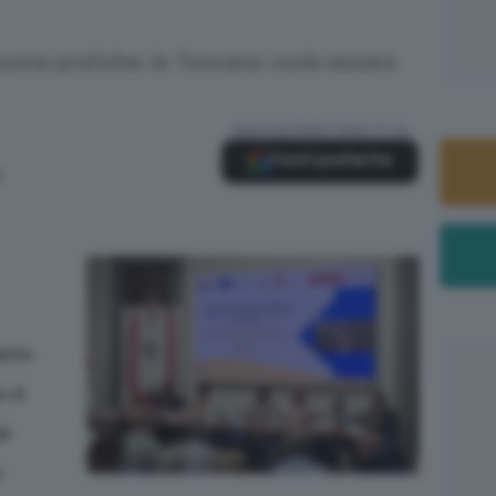
 buone pratiche: la Toscana vuole essere
Aggiungi Radio Siena TV su
Fonti preferite
0
ento
o è
li
i