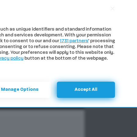
uch as unique identifiers and standard information
ch and services development. With your permission
k to consent to our and our
1731 partners
’ processing
onsenting or to refuse consenting. Please note that
ng. Your preferences will apply to this website only.
vacy policy
button at the bottom of the webpage.
NTI
SPECIALI
CERCA
Manage Options
Accept All
Previous
Next