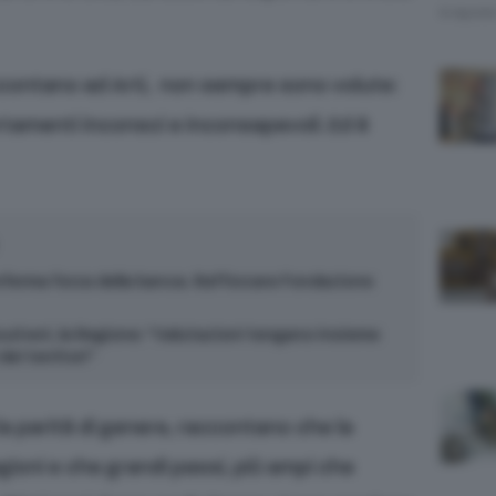
8 Agost
accontano ad Arti, non sempre sono volute:
amenti inconsci e inconsapevoli. Ed è
onferma forza della banca. Rafforzare Fondazione
ud est, la Regione: “Valutazioni tengano insieme
dei territori”
la parità di genere, raccontano che la
gioni e che grandi passi, più ampi che