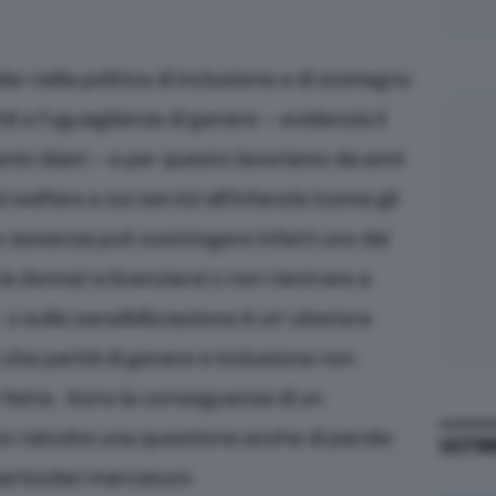
r nella politica di inclusione e di sostegno
ità e l’uguaglianza di genere – evidenzia il
nio Giani – e per questo lavoriamo da anni
 welfare e sui servizi all’infanzia (come gli
oro assenza può costringere infatti uno dei
a donna) a licenziarsi o non rientrare a
o sulla sensibilizzazione è un’ ulteriore
che parità di genere e inclusione non
fatte. Sono la conseguenza di un
o talvolta una questione anche di parole:
ULTI
articolari marcature