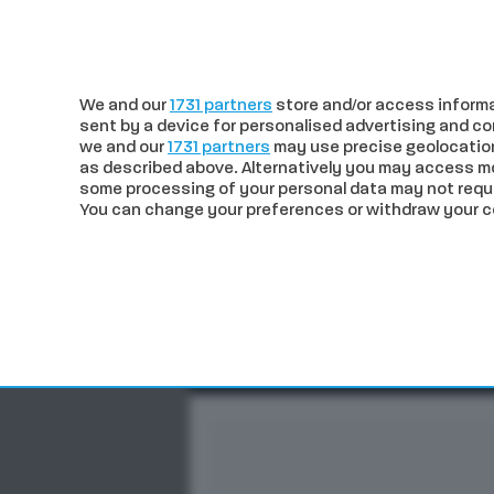
c
25.37
Siena
sabato 08 Agosto
We and our
1731 partners
store and/or access informa
sent by a device for personalised advertising and 
we and our
1731 partners
may use precise geolocation
as described above. Alternatively you may access m
some processing of your personal data may not requir
You can change your preferences or withdraw your con
CRONACA
POLITICA
ECO
In trend
Verso il Palio di agosto. 