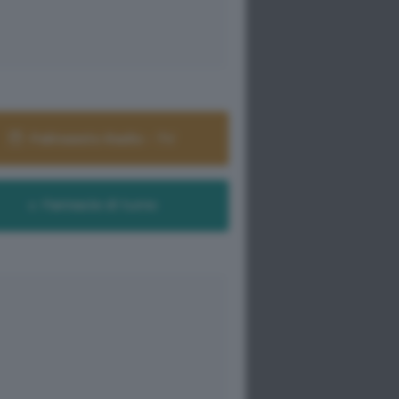
Palinsesto Radio - TV
Farmacie di turno