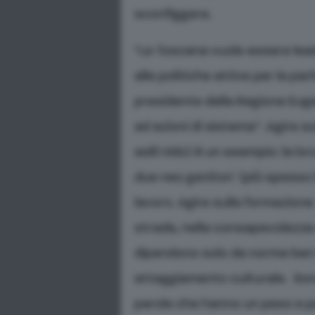
sconfiggere.
“La Toscana vuole essere leade
alle politiche attive per la par
presidente della Regione Euge
ad azioni di sistema”. Agire sul
asili nido) è un esempio: la l
due neo genitori (più spesso l
lavoro. Agire sulla formazione 
strada, nella consapevolezza 
dipendono solo da norme ben 
atteggiamento culturale. Son
parole che hanno un peso e p