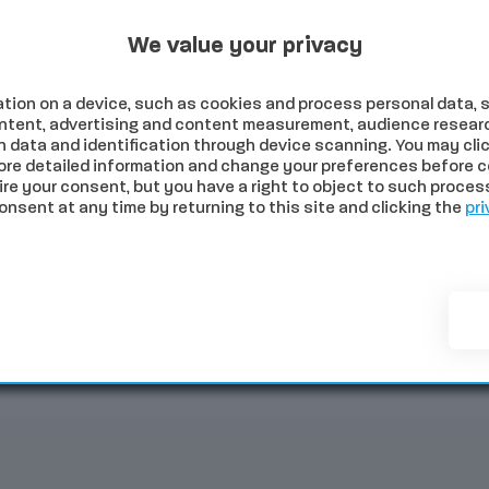
Programmi Tv
Programmi Radio
Archivio
 2026
We value your privacy
tion on a device, such as cookies and process personal data, s
content, advertising and content measurement, audience resear
 data and identification through device scanning. You may clic
ore detailed information and change your preferences before c
e your consent, but you have a right to object to such processi
sent at any time by returning to this site and clicking the
pri
NOMIA
SALUTE
SPORT
COMUNI
PALIO
EVE
Tittia: “Da parte mia sono otto le contrade aperte”