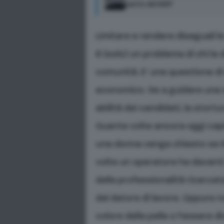
parte del MEF
Limitare e rendere diseguali 
è (solo) un problema di chi la 
comunità. E’ una questione di
economico. Se a guidare una s
abilità dei candidati, la stort
Quante volte ancora oggi capit
una donna venga chiesto se è
volte un operatore ha davanti 
della professionalità ricerca
dal datore di lavore. Oppure 
colore della pelle o l’essere d