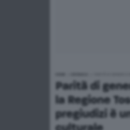
HOME
>
CRONACA
>
PARITÀ DI GENERE E
Parità di gene
la Regione To
pregiudizi è 
culturale