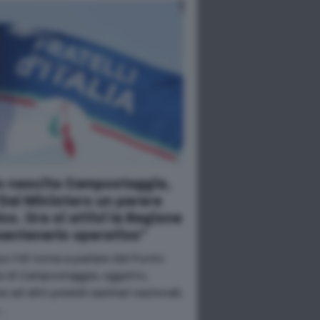
o nascita Campostaggia,
“Dal Ministero un parere
co. Ora si attivi la Regione
mantenerlo operativo"
po FdI torna a parlare del Punto
a di Campostaggia, oggetto,
 ad altri presidi sanitari nazionali,
…