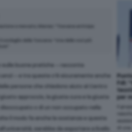
zione e mercato, Marras: “Toscana anticipa
l cordoglio della Toscana: “Una delle voci più
tura”
 sulle buone pratiche – racconta
Punt
o Lenzi – e tra queste c’è sicuramente anche
FdI: 
 delle persone che chiedono aiuto al Centro
tecni
per 
il giusto approccio, la giusta cura e la giusta
Il grup
un disoccupato o di un non occupato nella
nascit
volte il modo fa anche la sostanza e questa
assieme
di una
all’università, sarebbe da esportare a livello