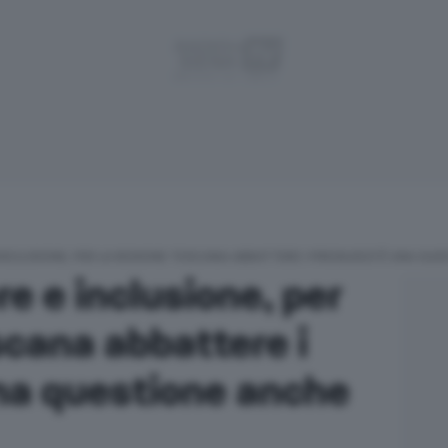
 INCLUSIONE, PER LA REGIONE TOSCANA ABBATTERE I PREGIUDIZI È UNA QU
re e inclusione, per
scana abbattere i
una questione anche