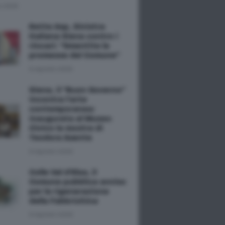
o 2026
Rette Asp, Sinistra
Italiana Siena contro i
rincari: "Smentite le
promesse del Comune"
8 Agosto 2026
Siena, il "Buon Governo"
incontra l'arte
contemporanea:
inaugurata al Museo
Civico la mostra di
Teodora Axente
8 Agosto 2026
Colle Val d'Elsa, il
Comune pubblica avviso
per la rigenerazione
della Fabbrichina
8 Agosto 2026