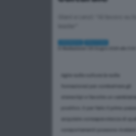
Giani e Lenzi: “Al lavoro su
leader”
CRONACA
POLITICA
Di
Redazione
| 28 Giugno 2026 alle 11:0
Agire sulla cultura (e sulla
formazione) per combattere gli
stereotipi e favorire un cambiam
positivo. E per farlo il primo pass
acquisire consapevolezza di qua
comportamenti possono rivelars