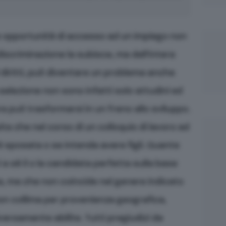
le opportunità di accesso ad un impiego non
discriminazione la subisce, ma dell’intera
 diritti, può diventare un problema anche
elezione non sono infatti solo attudini ed
ura può trasformarsi in un freno allo sviluppo.
a che nel corso di un colloquio di lavoro ad
 sposata o se intenda avere figli. Quante
a sé il o la candidata perfetta sulla base
ta, ma che non coincide nel genere indicato
non collima per provenienza geografica,
iversamente abilite. Tutti pregiudizi da