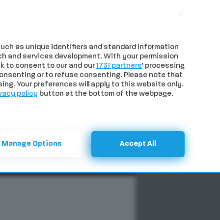
uch as unique identifiers and standard information
ch and services development. With your permission
k to consent to our and our
1731 partners
’ processing
onsenting or to refuse consenting. Please note that
ng. Your preferences will apply to this website only.
vacy policy
button at the bottom of the webpage.
NTI
SPECIALI
CERCA
Manage Options
Accept All
Previous
Next