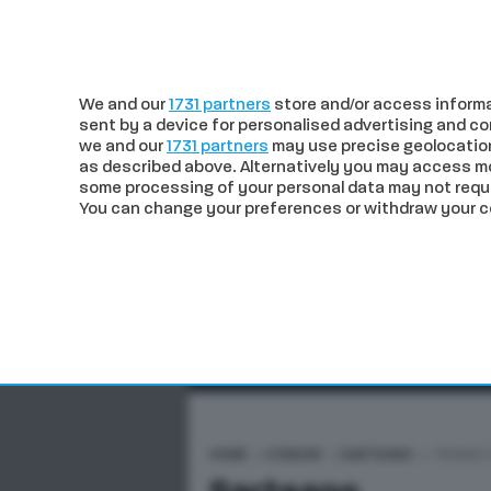
c
26.91
Siena
venerdì 07 Agosto 
We and our
1731 partners
store and/or access informa
sent by a device for personalised advertising and 
we and our
1731 partners
may use precise geolocation
as described above. Alternatively you may access m
some processing of your personal data may not requir
You can change your preferences or withdraw your con
CRONACA
POLITICA
ECO
In trend
Siena. L’Eclissi di Sole s
HOME
>
COMUNI
>
SARTEANO
>
PAGINA 