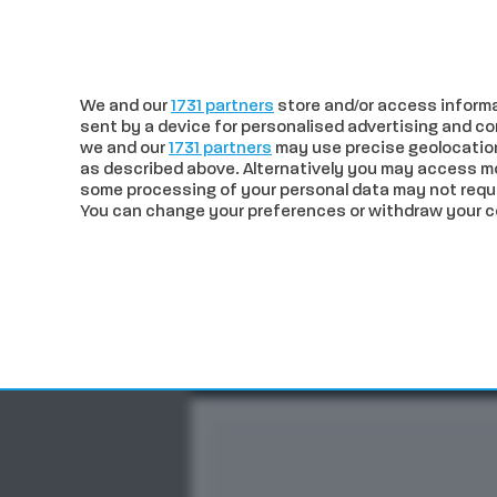
c
22.59
Siena
mercoledì 05 Agos
We and our
1731 partners
store and/or access informa
sent by a device for personalised advertising and 
we and our
1731 partners
may use precise geolocation
as described above. Alternatively you may access m
some processing of your personal data may not requir
You can change your preferences or withdraw your con
CRONACA
POLITICA
ECO
In trend
Siena, incidente in Pesca