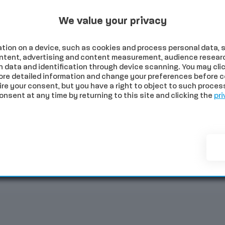
Programmi Tv
Programmi Radio
Archivio
to 2026
We value your privacy
tion on a device, such as cookies and process personal data, s
content, advertising and content measurement, audience resear
 data and identification through device scanning. You may clic
ore detailed information and change your preferences before c
e your consent, but you have a right to object to such processi
sent at any time by returning to this site and clicking the
pri
NOMIA
SALUTE
SPORT
COMUNI
PALIO
EVE
ia: cinque veicoli coinvolti e strada chiusa in senso discendente