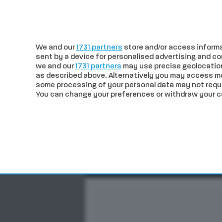
c
24.26
Siena
venerdì 07 Agosto
We and our
1731 partners
store and/or access informa
sent by a device for personalised advertising and 
we and our
1731 partners
may use precise geolocation
as described above. Alternatively you may access m
some processing of your personal data may not requir
You can change your preferences or withdraw your con
CRONACA
POLITICA
ECO
In trend
Verso il Palio di agosto. 