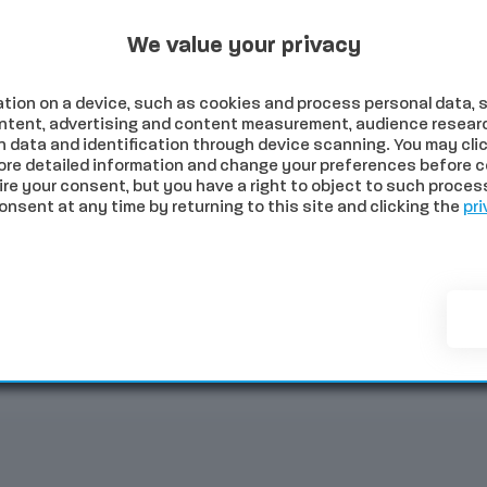
Programmi Tv
Programmi Radio
Archivio
 2026
We value your privacy
tion on a device, such as cookies and process personal data, s
content, advertising and content measurement, audience resear
 data and identification through device scanning. You may clic
ore detailed information and change your preferences before c
e your consent, but you have a right to object to such processi
sent at any time by returning to this site and clicking the
pri
NOMIA
SALUTE
SPORT
COMUNI
PALIO
EVE
Tittia: “Da parte mia sono otto le contrade aperte”