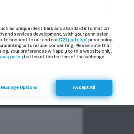
uch as unique identifiers and standard information
ch and services development. With your permission
k to consent to our and our
1731 partners
’ processing
onsenting or to refuse consenting. Please note that
ng. Your preferences will apply to this website only.
vacy policy
button at the bottom of the webpage.
NTI
SPECIALI
CERCA
Manage Options
Accept All
Previous
Next