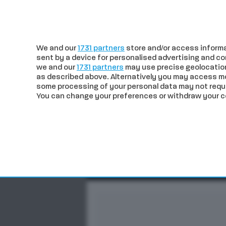
c
25
Siena
martedì 04 Agosto 20
We and our
1731 partners
store and/or access informa
sent by a device for personalised advertising and 
we and our
1731 partners
may use precise geolocation
as described above. Alternatively you may access m
some processing of your personal data may not requir
You can change your preferences or withdraw your con
CRONACA
POLITICA
ECO
In trend
Siena. L’Eclissi di Sole s