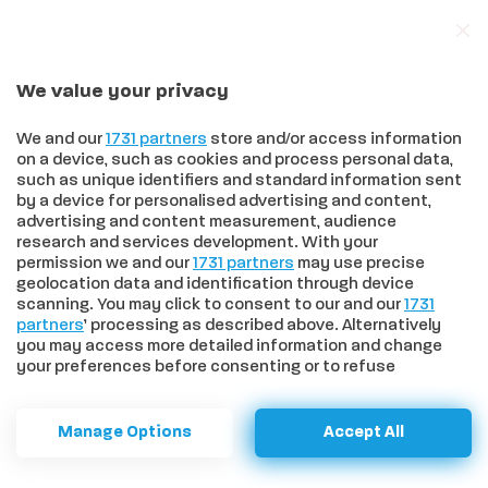
We value your privacy
In trend
Verso il Palio di agosto. Tittia: “Da parte mia sono otto le contrade aperte”
We and our
1731 partners
store and/or access information
on a device, such as cookies and process personal data,
such as unique identifiers and standard information sent
by a device for personalised advertising and content,
advertising and content measurement, audience
HOME
>
ARCHIVI PER REDAZIONE
>
PAGINA 2
research and services development. With your
permission we and our
1731 partners
may use precise
geolocation data and identification through device
scanning. You may click to consent to our and our
1731
Redazione
partners
’ processing as described above. Alternatively
you may access more detailed information and change
your preferences before consenting or to refuse
consenting. Please note that some processing of your
personal data may not require your consent, but you have
a right to object to such processing. Your preferences will
Manage Options
Accept All
apply to this website only. You can change your
preferences or withdraw your consent at any time by