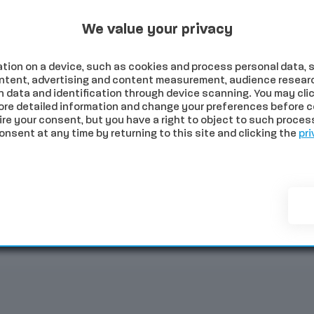
Programmi Tv
Programmi Radio
Archivio
 2026
We value your privacy
tion on a device, such as cookies and process personal data, s
content, advertising and content measurement, audience resear
 data and identification through device scanning. You may clic
ore detailed information and change your preferences before c
e your consent, but you have a right to object to such processi
sent at any time by returning to this site and clicking the
pri
NOMIA
SALUTE
SPORT
COMUNI
PALIO
EVE
rcato: “Possiamo decidere da una posizione di forza”