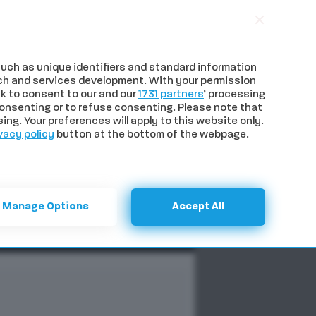
uch as unique identifiers and standard information
ch and services development. With your permission
k to consent to our and our
1731 partners
’ processing
onsenting or to refuse consenting. Please note that
ng. Your preferences will apply to this website only.
vacy policy
button at the bottom of the webpage.
NTI
SPECIALI
CERCA
Manage Options
Accept All
Previous
Next