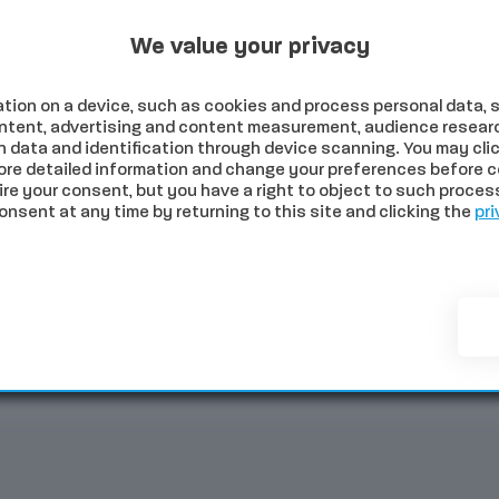
Programmi Tv
Programmi Radio
Archivio
 2026
We value your privacy
tion on a device, such as cookies and process personal data, s
content, advertising and content measurement, audience resear
 data and identification through device scanning. You may clic
ore detailed information and change your preferences before c
e your consent, but you have a right to object to such processi
sent at any time by returning to this site and clicking the
pri
NOMIA
SALUTE
SPORT
COMUNI
PALIO
EVE
i vedrà dalla Fortezza Medicea