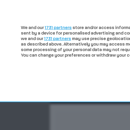
c
30.21
Siena
domenica 09 Agost
We and our
1731 partners
store and/or access informa
sent by a device for personalised advertising and 
we and our
1731 partners
may use precise geolocation
as described above. Alternatively you may access m
some processing of your personal data may not requir
You can change your preferences or withdraw your con
CRONACA
POLITICA
ECO
In trend
Verso il Palio di agosto, P