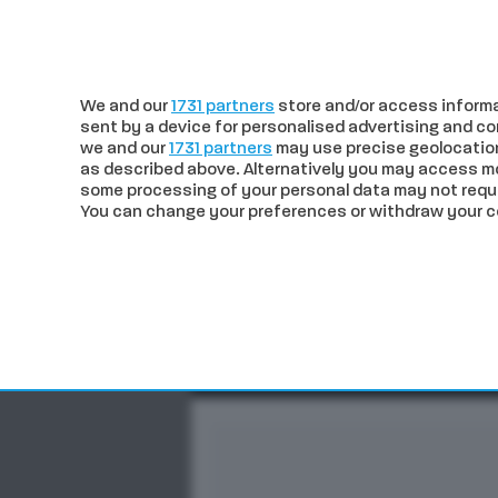
c
26.91
Siena
venerdì 07 Agosto 
We and our
1731 partners
store and/or access informa
sent by a device for personalised advertising and 
we and our
1731 partners
may use precise geolocation
as described above. Alternatively you may access m
some processing of your personal data may not requir
You can change your preferences or withdraw your con
CRONACA
POLITICA
ECO
In trend
Siena. L’Eclissi di Sole s