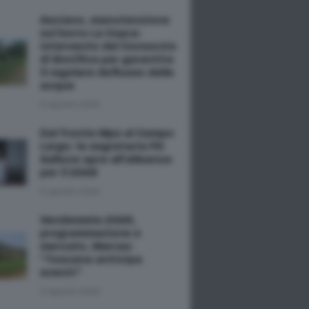
Asciano, manutenzione
sul borro La Copra:
intervento del Consorzio
di Bonifica per garantire
il regolare deflusso delle
acque
6 Agosto 2026
Dal fronte Mps al Campo
Largo: la segretaria PD
Salluce apre all'alleanza
per il 2028
6 Agosto 2026
Vendemmia 2026,
programmazione e
mercato, Marras:
“Toscana anticipa
eventi”
6 Agosto 2026