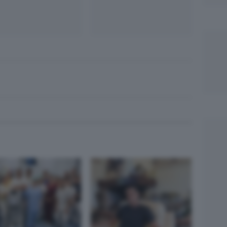
App
egram