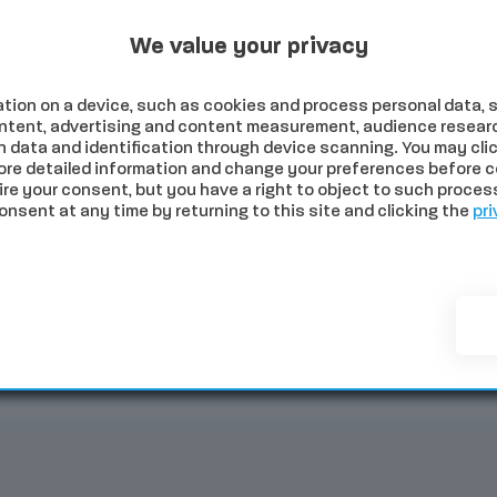
Programmi Tv
Programmi Radio
Archivio
 2026
We value your privacy
tion on a device, such as cookies and process personal data, s
content, advertising and content measurement, audience resear
 data and identification through device scanning. You may clic
ore detailed information and change your preferences before c
e your consent, but you have a right to object to such processi
sent at any time by returning to this site and clicking the
pri
NOMIA
SALUTE
SPORT
COMUNI
PALIO
EVE
ia: cinque veicoli coinvolti e strada chiusa in senso discendente