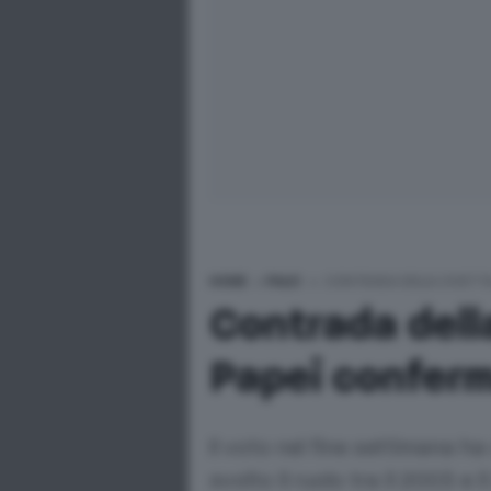
HOME
>
PALIO
>
CONTRADA DELLA CIVETT
Contrada dell
Papei confer
Il voto nel fine settimana h
svolto il ruolo tra il 2003 e 