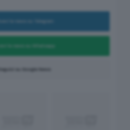
cevi le news su Telegram
evi le news su Whatsapp
eguici su Google News