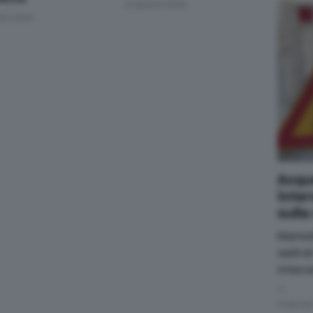
6 Agosto 2026
sto 2026
Acque
inter
sulla
Marted
sarà a
interve
…
6 Agost