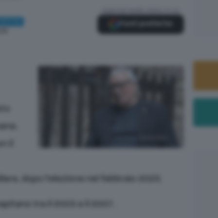
Aggiungi Radio Siena TV su
IVETTA
Fonti preferite
:15
sto
mana.
n il
are, dopo l’elezione nel febbraio 2023.
pitano tra il 2003 e il 2007.