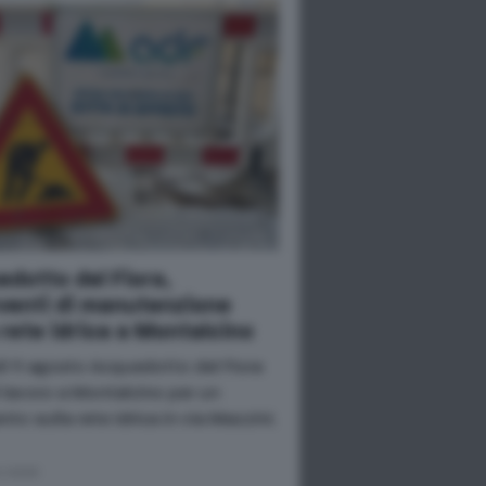
dotto del Fiora,
venti di manutenzione
 rete idrica a Montalcino
ì 11 agosto Acquedotto del Fiora
l lavoro a Montalcino per un
nto sulla rete idrica in via Mazzini.
o 2026