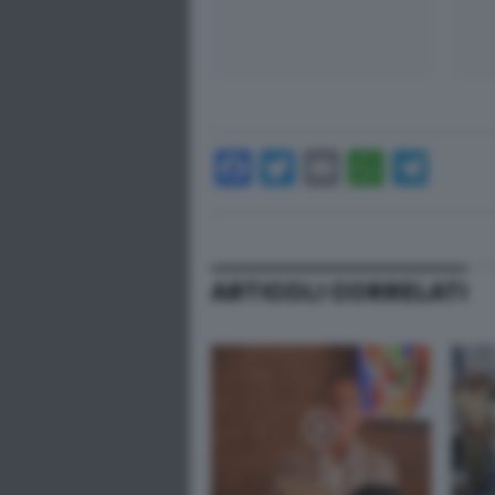
Facebook
Twitter
Email
Whats
Tel
ARTICOLI CORRELATI