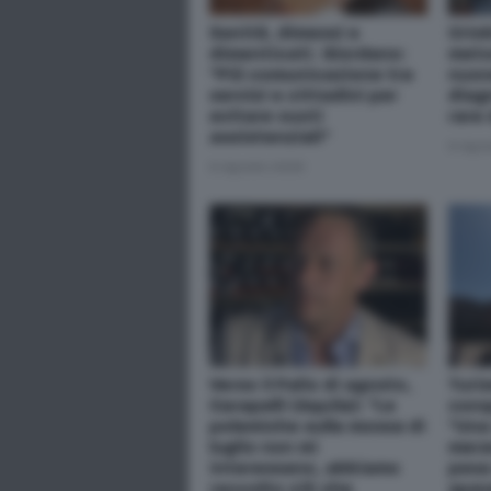
Sanità, dimessi e
Crio
dimenticati. Giordano:
meto
"Più comunicazione tra
nuov
servizi e cittadini per
diag
evitare vuoti
rare
assistenziali"
6 Ago
6 Agosto 2026
Verso il Palio di agosto,
Turis
Carapelli (Aquila): "Le
conq
polemiche sulla mossa di
"Una
luglio non mi
merav
interessano, abbiamo
pesa 
raccolto ciò che
spav