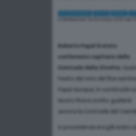
IN CONTRADA
PALIO
SIENA
C
Di
Redazione
| 24 Novembre 2024 alle 14
Roberto Papei è stato
confermato capitano della
Contrada della Civetta
. Que
l’esito del voto del fine setti
Papei dunque, in continuità co
lavoro finora svolto. guiderà
ancora la Contrada del Castell
In precedenza era già stato ca