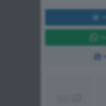
Ri
Ric
S