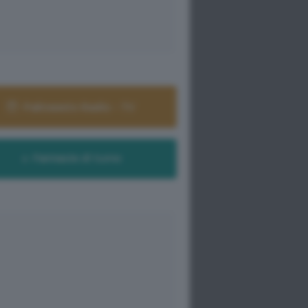
Palinsesto Radio - TV
Farmacie di turno