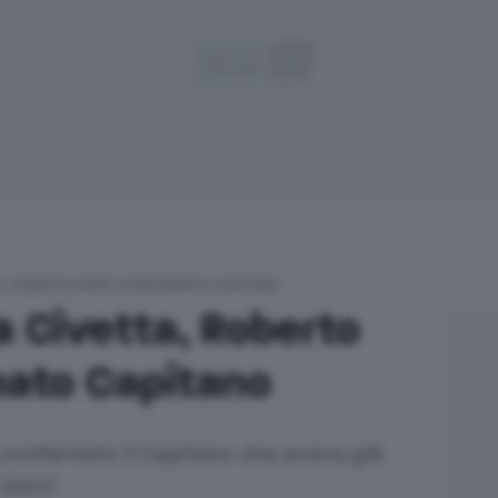
A, ROBERTO PAPEI CONFERMATO CAPITANO
a Civetta, Roberto
mato Capitano
a confermato il Capitano che aveva già
il 2007