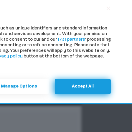
uch as unique identifiers and standard information
ch and services development. With your permission
k to consent to our and our
1731 partners
’ processing
onsenting or to refuse consenting. Please note that
ng. Your preferences will apply to this website only.
vacy policy
button at the bottom of the webpage.
NTI
SPECIALI
CERCA
Manage Options
Accept All
Previous
Next