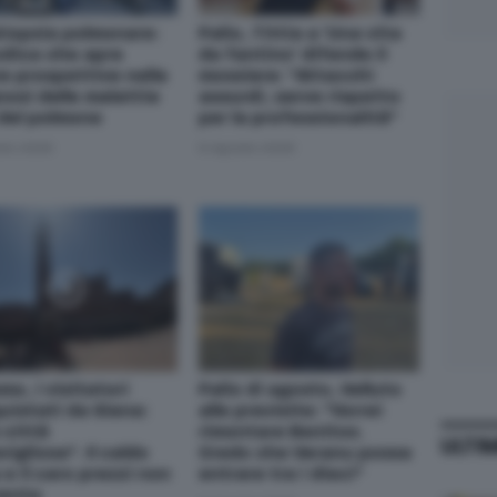
biopsia polmonare:
Palio, Tittia a 'Una vita
dica che apre
da fantino' difende il
e prospettive nella
mossiere: "Attacchi
nosi delle malattie
assurdi, serve rispetto
 del polmone
per la professionalità"
sto 2026
6 Agosto 2026
mo, i visitatori
Palio di agosto, Velluto
uistati da Siena:
alle previsite: "Vorrei
 città
rimontare Benitos.
ULTI
igliosa". Il caldo
Credo che Veranu possa
e il caro prezzi non
entrare tra i dieci"
enta