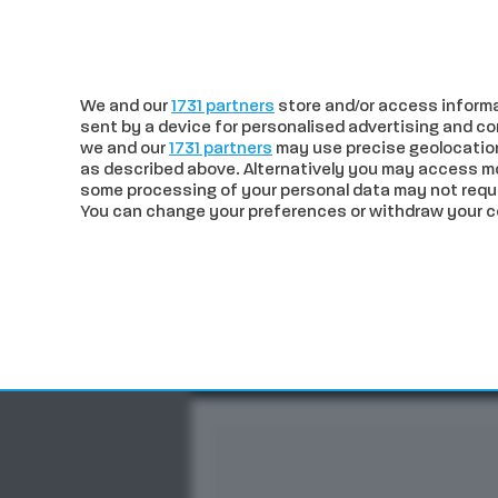
c
24.26
Siena
venerdì 07 Agosto
We and our
1731 partners
store and/or access informa
sent by a device for personalised advertising and 
we and our
1731 partners
may use precise geolocation
as described above. Alternatively you may access m
some processing of your personal data may not requir
You can change your preferences or withdraw your con
CRONACA
POLITICA
ECO
In trend
Siena, incidente in Pesca