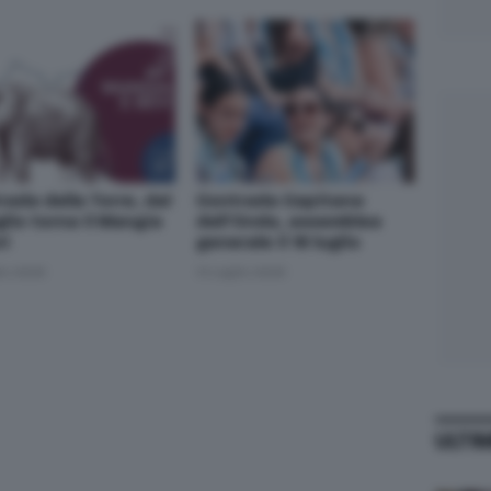
rada della Torre, dal
Contrada Capitana
glio torna il Mangia
dell’Onda, assemblea
vi
generale il 16 luglio
lio 2026
14 Luglio 2026
ULTI