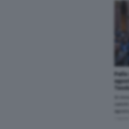
Palio
agost
Teod
Si rin
carich
agosto,
7 Agost