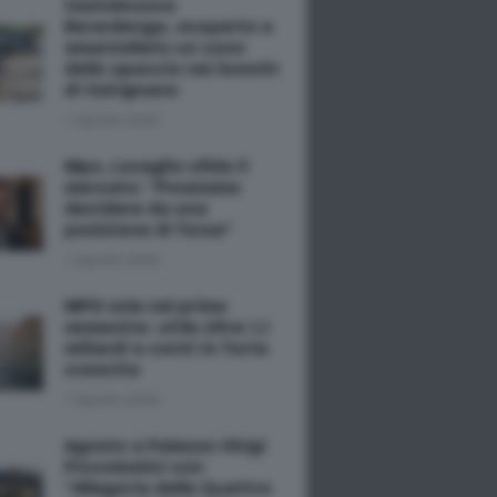
Castelnuovo
Berardenga, scoperto e
smantellato un covo
dello spaccio nei boschi
di Catignano
7 Agosto 2026
Mps, Lovaglio sfida il
mercato: "Possiamo
decidere da una
posizione di forza"
7 Agosto 2026
MPS vola nel primo
semestre: utile oltre 1,1
miliardi e conti in forte
crescita
7 Agosto 2026
Agosto a Palazzo Chigi
Piccolomini con
“Allegoria delle Quattro