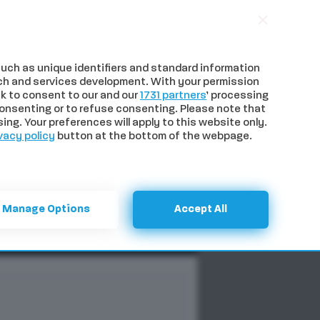
uch as unique identifiers and standard information
ch and services development. With your permission
k to consent to our and our
1731 partners
’ processing
onsenting or to refuse consenting. Please note that
ng. Your preferences will apply to this website only.
vacy policy
button at the bottom of the webpage.
NTI
SPECIALI
CERCA
Manage Options
Accept All
Previous
Next