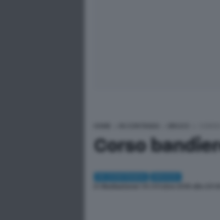
HOME
>
IN CONTRADA
>
BRUCO
>
CORSO
Corso bandie
IN CONTRADA
BRUCO
Di
Redazione
| 10 Ottobre 2016 alle 23:0