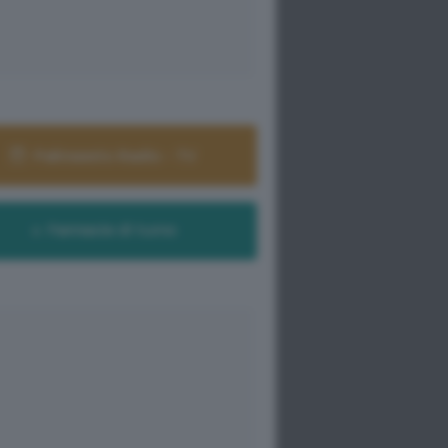
Palinsesto Radio - TV
Farmacie di turno