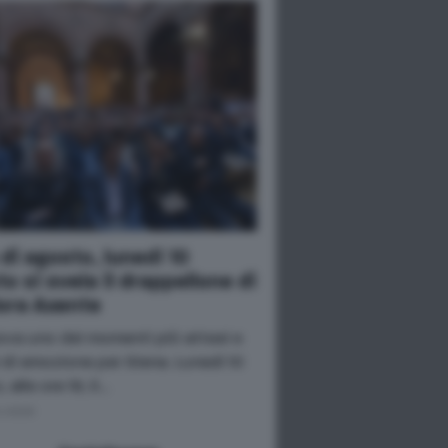
 di agosto, lunedì 10
o si svela il drappellone di
ora Axente
nova uno dei momenti più attesi e
i di emozione per Siena. Lunedì 10
 alle ore 19, il…
o 2026