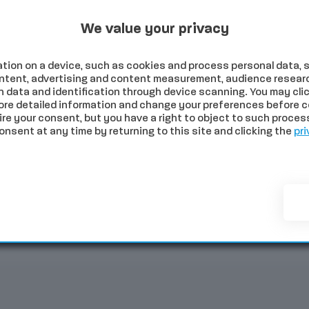
Programmi Tv
Programmi Radio
Archivio
 2026
We value your privacy
tion on a device, such as cookies and process personal data, s
content, advertising and content measurement, audience resear
 data and identification through device scanning. You may clic
ore detailed information and change your preferences before c
e your consent, but you have a right to object to such processi
sent at any time by returning to this site and clicking the
pri
NOMIA
SALUTE
SPORT
COMUNI
PALIO
EVE
i vedrà dalla Fortezza Medicea