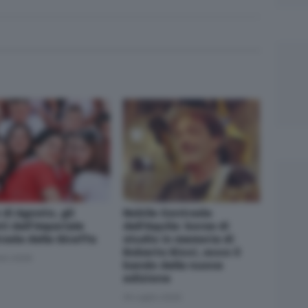
 di Agosto, gli
Nobile Contrada
i dell’Imperiale
dell'Aquila: borse di
rada della Giraffa
studio in memoria di
Roberto Ricci, ecco il
sto 2026
bando della nuova
edizione
30 Luglio 2026