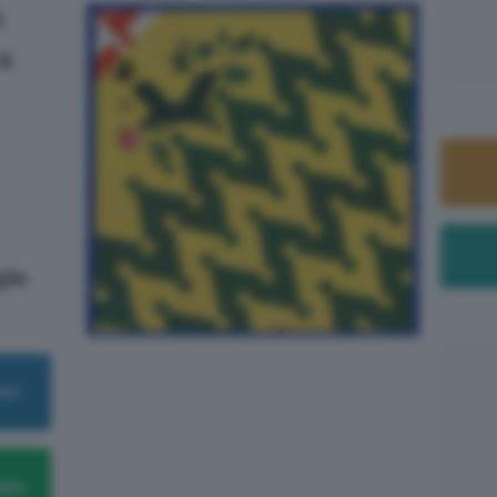
l
rà
lie
ram
app