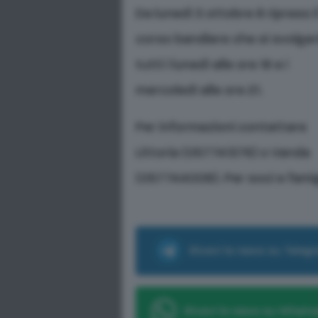
Da lunedì 3 ottobre è ripreso i
corso bandiere che si svolge
tutti i lunedì alle ore 16 e i
mercoledì alle ore 21.
Per informazioni contattare
Littoria (057741376) o Vanda
(057744008). Per soci e famig
Ricevi le news su Teleg
Ricevi le news su Whats