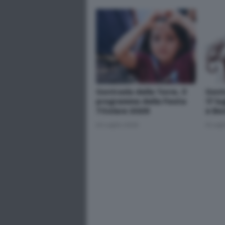
Contrada della Torre, il
Cont
programma della Festa
17 lu
Titolare 2026
e Be
20 Luglio 2026
15 Lug