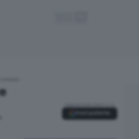
 BANDIERE
re
Aggiungi Radio Siena TV su
Fonti preferite
9