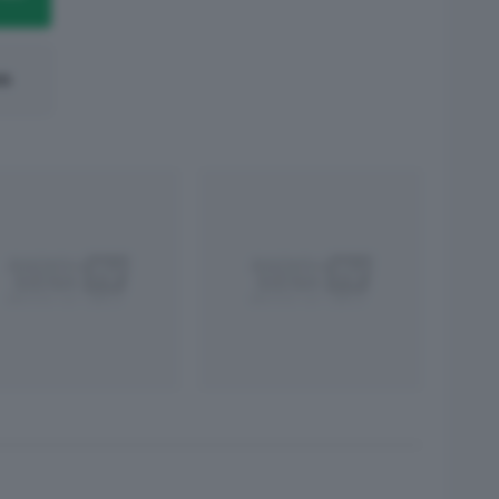
ws
App
egram