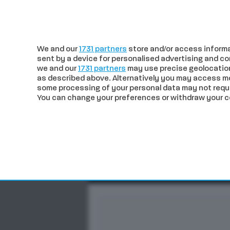
c
32.77
Siena
venerdì 07 Agosto
We and our
1731 partners
store and/or access informa
sent by a device for personalised advertising and 
we and our
1731 partners
may use precise geolocation
as described above. Alternatively you may access m
some processing of your personal data may not requir
You can change your preferences or withdraw your con
CRONACA
POLITICA
ECO
In trend
Siena. L’Eclissi di Sole s