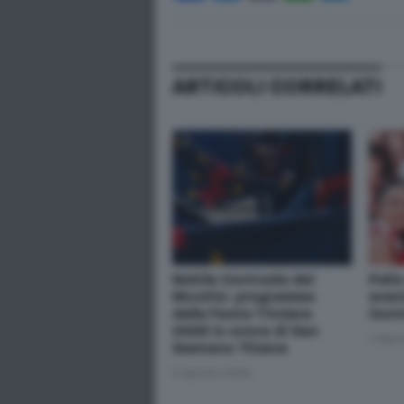
ARTICOLI CORRELATI
Nobile Contrada del
Palio
Nicchio: programma
event
della Festa Titolare
Cont
2026 in onore di San
2 Ago
Gaetano Thiene
6 Agosto 2026