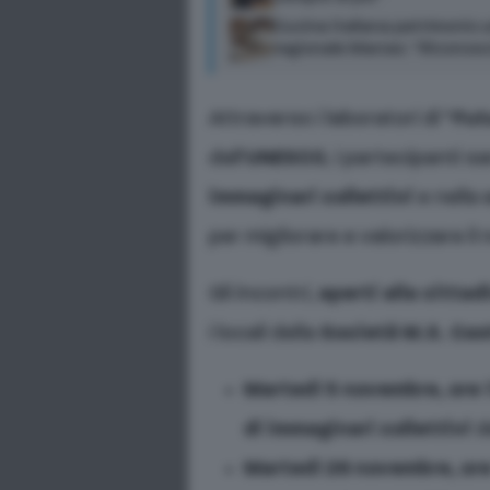
Cucina italiana patrimonio 
regionale Marras: “Riconosc
Attraverso i laboratori di
“Fut
dall’
UNESCO
, i partecipanti s
immaginari collettivi
e nella
per migliorare e valorizzare i
Gli incontri,
aperti alla cittad
i locali della
Società M.S. Cas
Martedì 5 novembre, ore 
di immaginari collettivi
de
Martedì 26 novembre, ore