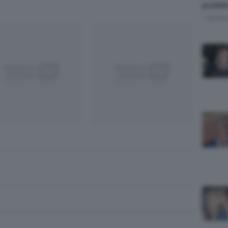
pubbli
7 Agost
App
egram