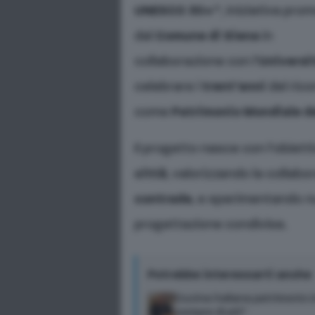
UNESCO 30+”
, iniziativa pr
dal
Comune di Siena
in
collaborazione con l’
Universi
celebrare i
trent’anni
del ric
come
Patrimonio Mondiale d
Il progetto nasce con l’obiett
città
, valorizzando la collabor
contrade
, e sperimentando n
progettazione condivisa.
Potrebbe interessarti anche
Cucina italiana patrimonio U
sempre di più”