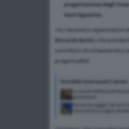
progettazione degli interv
Sant’Agostino
.
Tra i docenti e organizzatori 
Riccardo Butini
, che prenderà
contributo di competenza e se
progettualità.
Potrebbe interessarti anche
La cucina italiana patrimoni
generazioni
Pienza festeggia i 30 anni U
“Custodi di un sogno di bell