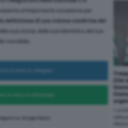
he il
Magistrato delle Contrade
e la
presenta un’importante occasione per
la definizione di una visione condivisa del
della sua storia, della sua identità e del suo
llo mondiale.
cevi le news su Telegram
Trasp
Cisl 
insos
Comu
evi le news su Whatsapp
urge
I conti
nella 
eguici su Google News
riflett