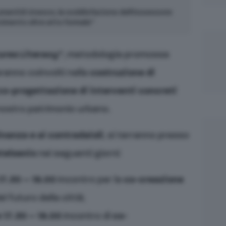
umanità Unesco, la soddisfazione dell’Assessore
imento oltre atto formale”
ures Literacy”
, metodologia promossa
aranno coinvolti nella
costruzione di
co-progettazione di interventi concreti
l nostro patrimonio urbano.
inanza e ai contradaioli
, si terranno presso
telsenio
nei seguenti giorni:
17.30 – 19.00
Incontro per la
co-creazione
l futuro della città;
 17.30 – 19.00
Incontro di
co-