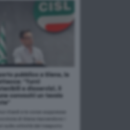
orto pubblico a Siena, la
attacca: "Turni
tenibili e disservizi, il
ne convochi un tavolo
nte"
nui ritardi e le corse soppresse
provincia di Siena riaccendono i
ori sulle criticità del trasporto