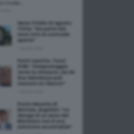
co locale.…
o 2026
Verso il Palio di agosto.
Tittia: "Da parte mia
sono otto le contrade
aperte"
7 Agosto 2026
Punti nascita, Tucci
(FdI): "Campostaggia
verso la chiusura, ma da
due debolezze può
nascere un rilancio"
7 Agosto 2026
Punto Nascita di
Nottola, Angiolini: "La
deroga di un anno del
Ministero non è una
soluzione accettabile"