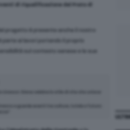
enti di riqualificazione del Prato di
del progetto è presente anche il nostro
 parte ai lavori portando il proprio
nsibilità sul contesto senese e le sue
o Unesco: Siena celebra lo stile di vita che unisce
nesco e guarda avanti tra cultura, tutela e futuro:
ezza”
ULTI