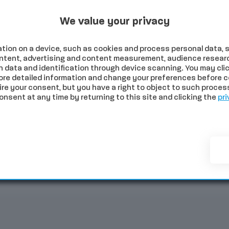
Programmi Tv
Programmi Radio
Archivio
26
We value your privacy
tion on a device, such as cookies and process personal data, s
content, advertising and content measurement, audience resear
 data and identification through device scanning. You may clic
ore detailed information and change your preferences before c
e your consent, but you have a right to object to such processi
sent at any time by returning to this site and clicking the
pri
NOMIA
SALUTE
SPORT
COMUNI
PALIO
EVE
Tittia: “Da parte mia sono otto le contrade aperte”