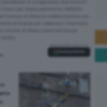
. Castelsenio si svolgeranno due incontri
di futuro per Siena patrimonio UNESCO
al Comune di Siena in collaborazione con
ersità di Firenze per celebrare i trent’anni
ro storico di Siena come Patrimonio
5-2025).
Aggiungi Radio Siena TV su
Fonti preferite
:00
due
getto
io