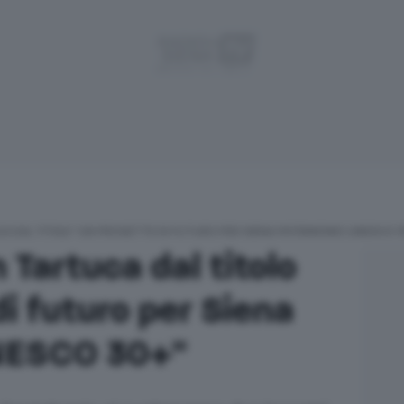
CA DAL TITOLO “UN PROGETTO DI FUTURO PER SIENA PATRIMONIO UNESCO 
n Tartuca dal titolo
i futuro per Siena
NESCO 30+"