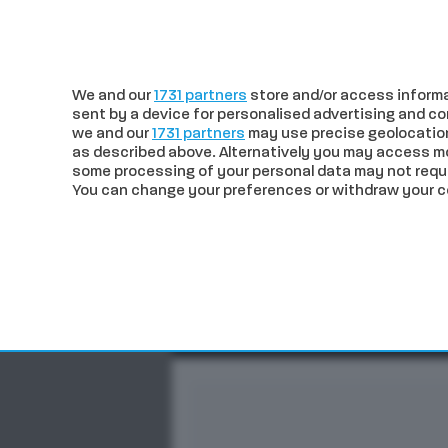
c
35
Siena
venerdì 07 Agosto 20
We and our
1731 partners
store and/or access informa
sent by a device for personalised advertising and 
we and our
1731 partners
may use precise geolocation
as described above. Alternatively you may access m
some processing of your personal data may not requir
You can change your preferences or withdraw your con
CRONACA
POLITICA
ECO
In trend
Verso il Palio di agosto. 