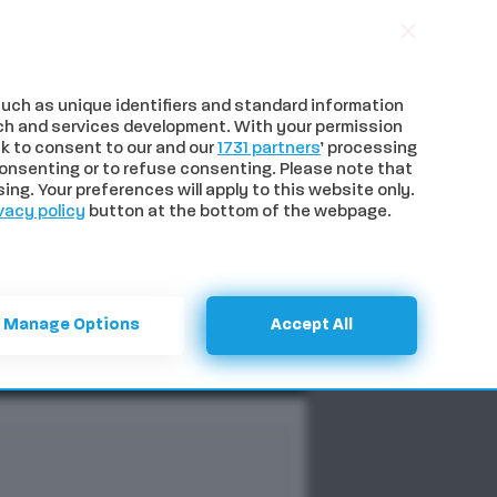
uch as unique identifiers and standard information
ch and services development. With your permission
k to consent to our and our
1731 partners
’ processing
onsenting or to refuse consenting. Please note that
ng. Your preferences will apply to this website only.
vacy policy
button at the bottom of the webpage.
NTI
SPECIALI
CERCA
Manage Options
Accept All
Previous
Next