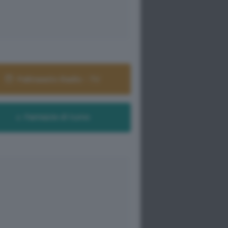
Palinsesto Radio - TV
Farmacie di turno