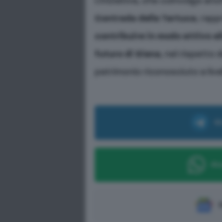
L’iniziativa, che coinvolge anc
Contrada della Tartuca
, rap
contribuire in modo attivo al
futuro di Siena
, nel rispetto 
patrimonio riconosciuto a live
Ri
Ric
S