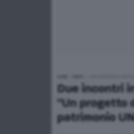
HOME
>
SIENA
>
DUE INCONTRI IN TARTU
Due incontri i
"Un progetto d
patrimonio U