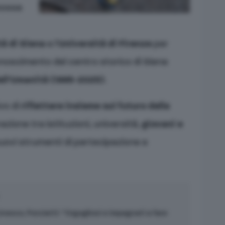
omossa
tà di Siena
e l’
Università di Firenze
per
onoscimento del centro storico di Siena
ell’Umanità (1995-2025)
.
ivo di
riflettere insieme sul futuro della
azione tra istituzioni, università,
giovani e
uovi strumenti di partecipazione e
nesco, Porciatti: “Orgogliosi e impegnati a fare