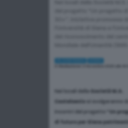
Nei locali della Società M.S
del progetto “Un progetto 
30+”, iniziativa promossa d
l’Università di Siena e l’Univ
del riconoscimento del cent
Mondiale dell’Umanità (199
IN CONTRADA
SIENA
Di
Redazione
| 2 Novembre 2025 alle 16
Nei locali della
Società M.S.
Castelsenio
si svolgeranno 
incontri del progetto
“Un pro
di futuro per Siena patrimon